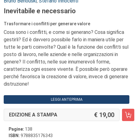
Autori:
Bruno Benouski
,
Stefano Innocenti
Inevitabile e necessario
Trasformare i conflitti per generare valore
Cosa sono i conflitti, e come si generano? Cosa significa
gestirli? Ed è davvero possibile farlo in maniera utile per
tutte le parti coinvolte? Qual è la funzione dei conflitti sul
posto di lavoro, nelle aziende e nelle organizzazioni in
genere? Il conflitto, nelle sue innumerevoli forme,
caratterizza ogni essere vivente. È possibile però operare
perché favorisca la creazione di valore, invece di generare
distruzione!
LEGGI ANTEPRIMA
19,00
EDIZIONE A STAMPA
Pagine:
138
ISBN:
9788835176343