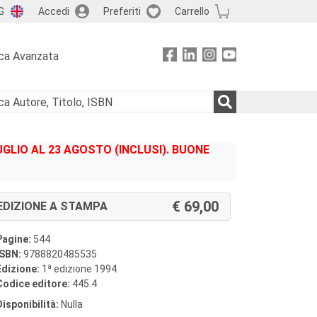
G
Accedi
Preferiti
Carrello
ca Avanzata
GLIO AL 23 AGOSTO (INCLUSI). BUONE
69,00
EDIZIONE A STAMPA
Pagine:
544
ISBN:
9788820485535
a
Edizione:
1
edizione 1994
Codice editore:
445.4
Disponibilità:
Nulla