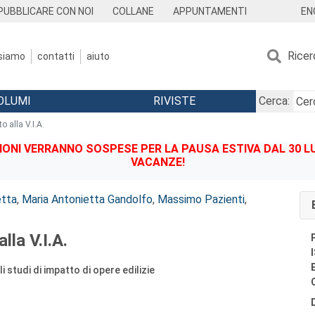
EN
PUBBLICARE CON NOI
COLLANE
APPUNTAMENTI
Ricer
 siamo
contatti
aiuto
OLUMI
RIVISTE
Cerca:
o alla V.I.A.
IONI VERRANNO SOSPESE PER LA PAUSA ESTIVA DAL 30 LU
VACANZE!
etta
,
Maria Antonietta Gandolfo
,
Massimo Pazienti
,
lla V.I.A.
i studi di impatto di opere edilizie