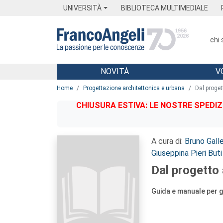
Menu
Main content
Footer
Menu
UNIVERSITÀ
BIBLIOTECA MULTIMEDIALE
chi
NOVITÀ
V
Main content
Home
Progettazione architettonica e urbana
Dal progett
CHIUSURA ESTIVA: LE NOSTRE SPEDIZ
A cura di:
Bruno Gall
Giuseppina Pieri Buti
Dal progetto a
Guida e manuale per gl