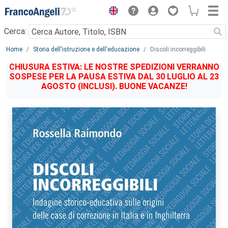
Menu
Cerca:
Main content
Home
Storia dell'istruzione e dell'educazione
Discoli incorreggibili
CHIUSURA ESTIVA: LE NOSTRE SPEDIZIONI VERRANNO
SOSPESE PER LA PAUSA ESTIVA DAL 30 LUGLIO AL 23
AGOSTO (INCLUSI). BUONE VACANZE!