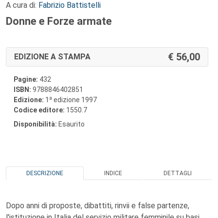
A cura di:
Fabrizio Battistelli
Donne e Forze armate
56,00
EDIZIONE A STAMPA
Pagine:
432
ISBN:
9788846402851
a
Edizione:
1
edizione 1997
Codice editore:
1550.7
Disponibilità:
Esaurito
DESCRIZIONE
INDICE
DETTAGLI
Dopo anni di proposte, dibattiti, rinvii e false partenze,
l'istituzione in Italia del servizio militare femminile su basi