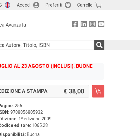
G
Accedi
Preferiti
Carrello
ca Avanzata
GLIO AL 23 AGOSTO (INCLUSI). BUONE
38,00
EDIZIONE A STAMPA
Pagine:
256
ISBN:
9788856805932
a
Edizione:
1
edizione 2009
Codice editore:
1065.28
Disponibilità:
Buona