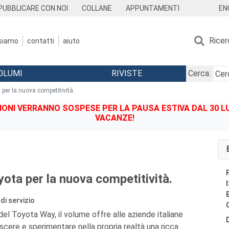
EN
PUBBLICARE CON NOI
COLLANE
APPUNTAMENTI
Ricer
 siamo
contatti
aiuto
OLUMI
RIVISTE
Cerca:
 per la nuova competitività.
IONI VERRANNO SOSPESE PER LA PAUSA ESTIVA DAL 30 LU
VACANZE!
yota per la nuova competitività.
di servizio
i del Toyota Way, il volume offre alle aziende italiane
scere e sperimentare nella propria realtà una ricca