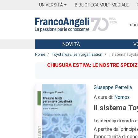
Menu
Main content
Footer
Menu
UNIVERSITÀ
BIBLIOTECA MULTIMEDIALE
chi
NOVITÀ
V
Main content
Home
Toyota way, lean organization
Il sistema Toyota
CHIUSURA ESTIVA: LE NOSTRE SPEDIZ
Autori:
Giuseppe Perrella
A cura di:
Nomos
Il sistema To
Leadership di costo e 
A partire dai princip
l’opportunità di cono