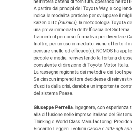
nell'intera catena di fornitura, operando nell'ott
A partire dai principi del Toyota Way, e cogliendo
indica le modalità pratiche per sviluppare il mig
kaizen blitz
(kaikaku)
, la metodologia Toyota del
una prova immediata dell'efficacia del Sistema. 
tracciato il percorso formativo per diventare
Ca
Inoltre, per un uso immediato, viene offerto il 
pensare snello ed efficace(c). NOMOS ha applic
piccole e medie, reinvestendo la fortuna di esser
consulente di direzione di Toyota Motor Italia.
La rassegna ragionata dei metodi e dei tool sper
Se ciascun imprenditore decidesse di reinvestire
d'uscita dalla crisi, darebbe un importante contr
del sistema Paese.
Giuseppe Perrella
, ingegnere, con esperienza t
alla diffusione nelle imprese italiane del Siste
Thinking e World Class Manufactoring. Presiden
Riccardo Leggeri, i volumi
Caccia e lotta agli spr