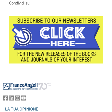
Condividi su:
Footer
LA TUA OPINIONE