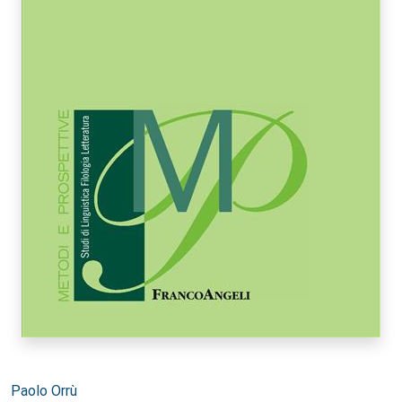
Autori:
Paolo Orrù