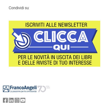
Condividi su:
Footer