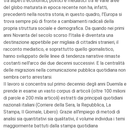
tra aspetti economici, politici e mediatici tra le varie aree
del globo maturata in epoca recente non ha, infatti,
precedenti nella nostra storia; in questo quadro, l'Europa si
trova sempre più di fronte a cambiamenti radicali della
propria struttura sociale e demografica. Da quando nei primi
anni Novanta del secolo scorso l'Italia è diventata una
destinazione appetibile per migliaia di cittadini stranieri, il
racconto mediatico, e soprattutto quello giornalistico,
hanno sviluppato delle linee di tendenza narrative rimaste
costanti nell'arco dei due decenni successivi. E la centralità
delle migrazioni nella comunicazione pubblica quotidiana non
sembra certo arrestarsi.
Il lavoro si concentra sul primo decennio degli anni Duemila e
prende in esame un vasto corpus di articoli (oltre 100 milioni
di parole e 200 mila articoli) estratti dai principali quotidiani
nazionali italiani (Corriere della Sera, la Repubblica, La
Stampa, Il Giornale, Libero). Grazie all'impiego di metodi di
analisi sia quantitativi sia qualitativi, il volume individua i temi
maggiormente battuti dalla stampa quotidiana