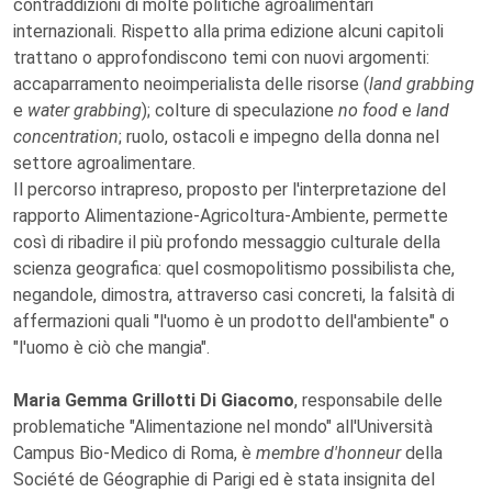
contraddizioni di molte politiche agroalimentari
internazionali. Rispetto alla prima edizione alcuni capitoli
trattano o approfondiscono temi con nuovi argomenti:
accaparramento neoimperialista delle risorse (
land grabbing
e
water grabbing
); colture di speculazione
no food
e
land
concentration
; ruolo, ostacoli e impegno della donna nel
settore agroalimentare.
Il percorso intrapreso, proposto per l'interpretazione del
rapporto Alimentazione-Agricoltura-Ambiente, permette
così di ribadire il più profondo messaggio culturale della
scienza geografica: quel cosmopolitismo possibilista che,
negandole, dimostra, attraverso casi concreti, la falsità di
affermazioni quali "l'uomo è un prodotto dell'ambiente" o
"l'uomo è ciò che mangia".
Maria Gemma Grillotti Di Giacomo
, responsabile delle
problematiche "Alimentazione nel mondo" all'Università
Campus Bio-Medico di Roma, è
membre d'honneur
della
Société de Géographie di Parigi ed è stata insignita del