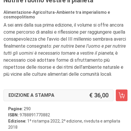
Nutrire l'uomo vestire il pianeta
Alimentazione-Agricoltura-Ambiente tra imperialismo e
cosmopolitismo
A sei anni dalla sua prima edizione, il volume si offre ancora
come percorso di analisi e riflessione per raggiungere quella
consapevolezza che l’avvio del III millennio sembrava averci
finalmente consegnato:
per nutrire bene l’uomo e per nutrire
tutti gli uomini è necessario tornare a vestire il pianeta
; è
necessario cioè adottare forme di sfruttamento più
rispettose delle risorse e dei ritmi dell’ambiente naturale e
più vicine alle culture alimentari delle comunità locali.
36,00
EDIZIONE A STAMPA
Pagine:
290
ISBN:
9788891770882
a
a
Edizione:
1
ristampa 2022, 2
edizione, riveduta e ampliata
2018