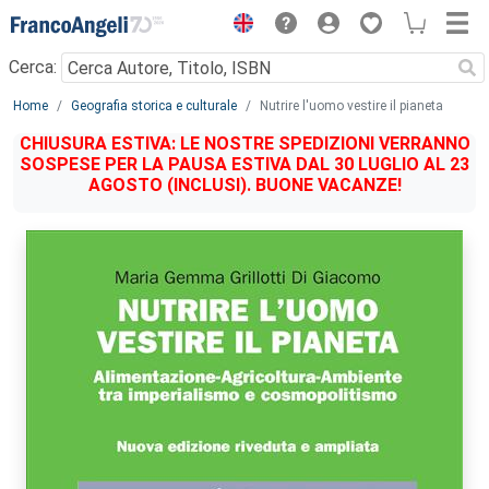
Menu
Cerca:
Main content
Home
Geografia storica e culturale
Nutrire l'uomo vestire il pianeta
CHIUSURA ESTIVA: LE NOSTRE SPEDIZIONI VERRANNO
SOSPESE PER LA PAUSA ESTIVA DAL 30 LUGLIO AL 23
AGOSTO (INCLUSI). BUONE VACANZE!