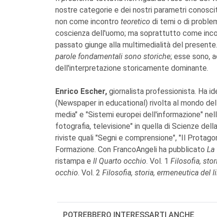
nostre categorie e dei nostri parametri conoscit
non come incontro
teoretico
di temi o di proble
coscienza dell'uomo; ma soprattutto come inc
passato giunge alla multimedialità del presente.
parole fondamentali sono storiche
; esse sono, 
dell'interpretazione storicamente dominante.
Enrico Escher,
giornalista professionista. Ha i
(Newspaper in educational) rivolta al mondo del
media" e "Sistemi europei dell'informazione" nel
fotografia, televisione" in quella di Scienze del
riviste quali "Segni e comprensione", "Il Protagora
Formazione. Con FrancoAngeli ha pubblicato
La 
ristampa e
Il Quarto occhio
. Vol. 1
Filosofia, sto
occhio
. Vol. 2
Filosofia, storia, ermeneutica del 
POTREBBERO INTERESSARTI ANCHE