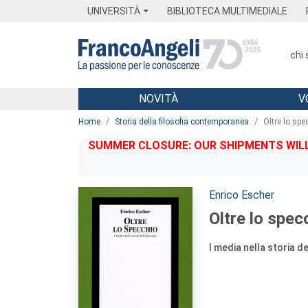
Menu
Main content
Footer
Menu
UNIVERSITÀ
BIBLIOTECA MULTIMEDIALE
chi
NOVITÀ
V
Main content
Home
Storia della filosofia contemporanea
Oltre lo spe
SUMMER CLOSURE: OUR SHIPMENTS WILL 
Autori:
Enrico Escher
Oltre lo spec
I media nella storia de