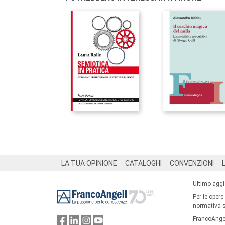
Footer
LA TUA OPINIONE
CATALOGHI
CONVENZIONI
Ultimo agg
Per le opere
normativa su
FrancoAngel