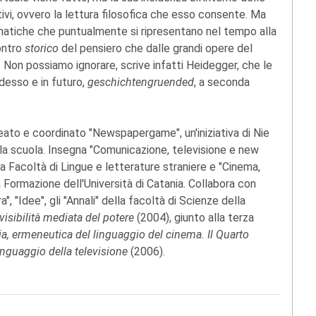
ivi, ovvero la lettura filosofica che esso consente. Ma
matiche che puntualmente si ripresentano nel tempo alla
ontro
storico
del pensiero che dalle grandi opere del
 Non possiamo ignorare, scrive infatti Heidegger, che le
adesso e in futuro,
geschichtengruended
, a seconda
deato e coordinato "Newspapergame", un'iniziativa di Nie
la scuola. Insegna "Comunicazione, televisione e new
la Facoltà di Lingue e letterature straniere e "Cinema,
la Formazione dell'Università di Catania. Collabora con
", "Idee", gli "Annali" della facoltà di Scienze della
visibilità mediata del potere
(2004), giunto alla terza
ria, ermeneutica del linguaggio del cinema. Il Quarto
linguaggio della televisione
(2006).