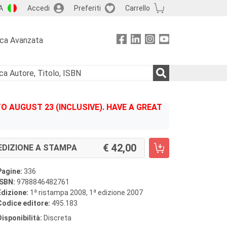
A
Accedi
Preferiti
Carrello
rca Avanzata
 AUGUST 23 (INCLUSIVE). HAVE A GREAT
42,00
EDIZIONE A STAMPA
Pagine:
336
ISBN:
9788846482761
a
a
Edizione:
1
ristampa 2008, 1
edizione 2007
Codice editore:
495.183
Disponibilità:
Discreta