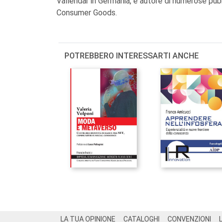
Vallendar in Germania, è autore di numerose pub
Consumer Goods.
POTREBBERO INTERESSARTI ANCHE
Footer
LA TUA OPINIONE
CATALOGHI
CONVENZIONI