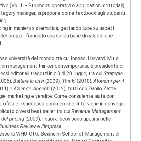
ve (Vol. II - Strumenti operativi e applicazioni settoriali).
e category manager, si propone come textbook agli studenti
ing.
ing in maniera sistematica, gettando luce su aspetti
e del prezzo, fornendo una solida base di calcolo che
.
iose università del mondo tra cui Insead, Harvard, Mit e
iori management thinker contemporanei, è presidente di
i editoriali tradotti in più di 20 lingue, tra cui
Strategie
2006),
Battere la crisi
(2009),
Think!
(2010),
Aforismi per il
011) e
Aziende vincenti
(2012), tutti con Danilo Zatta.
tegie, marketing e vendite. Come consulente aiuta con
rofitti e il successo commerciale. Interviene in convegni
licato diversi best seller tra cui
Revenue Management
 del pricing
(2009). I suoi articoli sono apparsi nelle
 Business Review
e
L'Impresa
.
presso la WHU-Otto Beisheim School of Management di