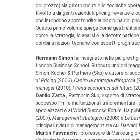
del prezzo) sia gli strumenti e le tecniche operati
Rivolto a dirigenti aziendali, pricing, revenue 
che intendono approfondire la disciplina del pric
Questo primo volume spiega come gestire il pric
come la strategia, le analisi e la determinazion
combina nozioni teoriche con aspetti pragmatici
Hermann Simon
ha insegnato nelle più prestig
London Business School. Ritenuto uno dei magg
Simon-Kucher & Partners (Skp) e autore di success
di Pricing
(2006),
Capire la strategia d'impresa
(
manager
(2010),
I trend economici del futuro
(2
Danilo Zatta
, Partner in Skp, esperto di stra
successo Pmi e multinazionali a incrementare i p
specializzati e al World Business Forum. Ha pubb
(2007),
Management strategico
(2008) e
Le basi
principali riviste di management tra cui
Harvard
Martin Fassnacht
, professore di Marketing 