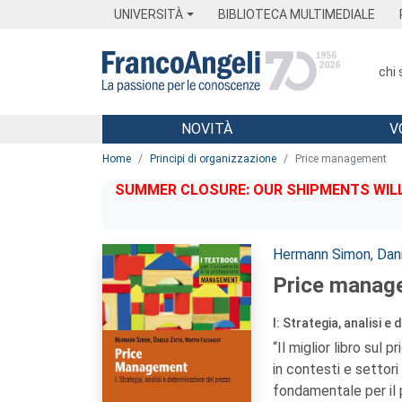
Menu
Main content
Footer
Menu
UNIVERSITÀ
BIBLIOTECA MULTIMEDIALE
chi
NOVITÀ
V
Main content
Home
Principi di organizzazione
Price management
SUMMER CLOSURE: OUR SHIPMENTS WILL 
Autori:
Hermann Simon
,
Dan
Price manag
I: Strategia, analisi 
“Il miglior libro sul
in contesti e settori i
fondamentale per il p