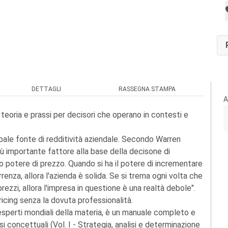
DETTAGLI
RASSEGNA STAMPA
A
a teoria e prassi per decisori che operano in contesti e
ipale fonte di redditività aziendale. Secondo Warren
più importante fattore alla base della decisone di
uo potere di prezzo. Quando si ha il potere di incrementare
enza, allora l'azienda è solida. Se si trema ogni volta che
rezzi, allora l'impresa in questione è una realtà debole".
ricing senza la dovuta professionalità.
 esperti mondiali della materia, è un manuale completo e
i concettuali (Vol. I - Strategia, analisi e determinazione