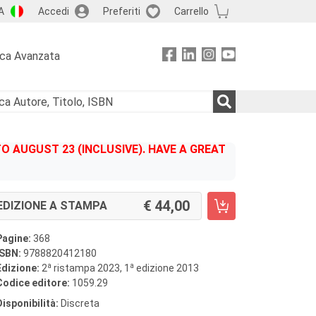
A
Accedi
Preferiti
Carrello
rca Avanzata
 AUGUST 23 (INCLUSIVE). HAVE A GREAT
44,00
EDIZIONE A STAMPA
Pagine:
368
ISBN:
9788820412180
a
a
Edizione:
2
ristampa 2023, 1
edizione 2013
Codice editore:
1059.29
Disponibilità:
Discreta