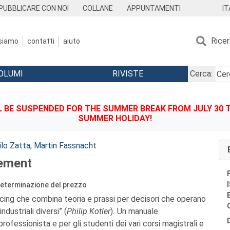
IT
PUBBLICARE CON NOI
COLLANE
APPUNTAMENTI
Rice
 siamo
contatti
aiuto
OLUMI
RIVISTE
Cerca:
BE SUSPENDED FOR THE SUMMER BREAK FROM JULY 30 TO
SUMMER HOLIDAY!
ilo Zatta
,
Martin Fassnacht
ement
e determinazione del prezzo
 pricing che combina teoria e prassi per decisori che operano
ndustriali diversi” (
Philip Kotler
)
.
Un manuale
rofessionista e per gli studenti dei vari corsi magistrali e