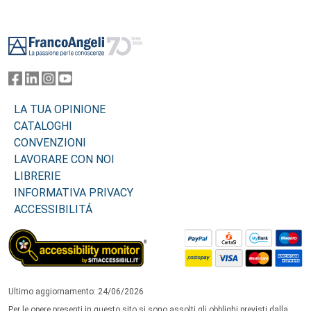
Footer
LA TUA OPINIONE
CATALOGHI
CONVENZIONI
LAVORARE CON NOI
LIBRERIE
INFORMATIVA PRIVACY
ACCESSIBILITÁ
Ultimo aggiornamento: 24/06/2026
Per le opere presenti in questo sito si sono assolti gli obblighi previsti dalla