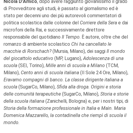
Nicola D'Amico
, dopo avere raggiunto giovanissimo il grado
di Provveditore agli studi, è passato al giornalismo ed è
stato per decenni uno dei più autorevoli commentatori di
politica scolastica dalle colonne del
Corriere della Sera
e dai
microfoni della Rai, e successivamente direttore
responsabile del quotidiano
Il Tempo
. È autore, oltre che del
romanzo di ambiente scolastico
Chi ha cancellato le
macchie di Rorschach?
(Mursia, Milano), dei saggi
Il mondo
del giocattolo educativo
(MP, Lugano),
Adolescenza di una
scuola
(SEI, Torino),
Mille anni di scuola a Milano
(TCM,
Milano),
Cento anni di scuola italiana
(Il Sole 24 Ore, Milano),
Eravamo compagni di banco. La classe dirigente italiana a
scuola
(SugarCo, Milano),
Sfida alla droga. Origini e storia
delle comunità terapeutiche
(SugarCo, Milano),
Storia e storie
della scuola italiana
(Zanichelli, Bologna) e, per i nostri tipi, di
Storia della formazione professionale in Italia
e
Maìn. Maria
Domenica Mazzarello, la contadinella che riempì di scuola il
mondo
.