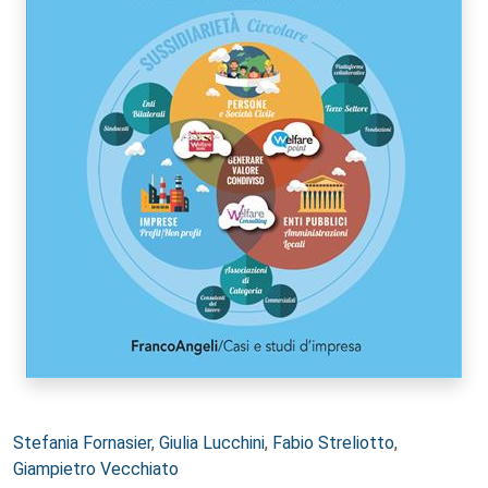
Autori:
Stefania Fornasier
,
Giulia Lucchini
,
Fabio Streliotto
,
Giampietro Vecchiato