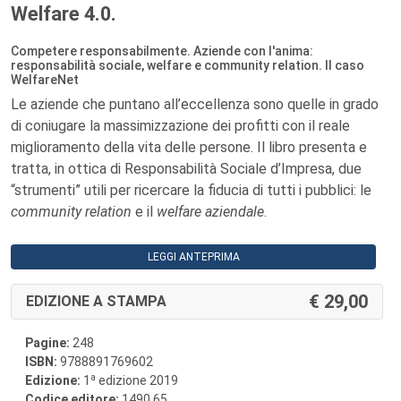
Welfare 4.0.
Competere responsabilmente. Aziende con l'anima:
responsabilità sociale, welfare e community relation. Il caso
WelfareNet
Le aziende che puntano all’eccellenza sono quelle in grado
di coniugare la massimizzazione dei profitti con il reale
miglioramento della vita delle persone. Il libro presenta e
tratta, in ottica di Responsabilità Sociale d’Impresa, due
“strumenti” utili per ricercare la fiducia di tutti i pubblici: le
community relation
e il
welfare aziendale
.
LEGGI ANTEPRIMA
29,00
EDIZIONE A STAMPA
Pagine:
248
ISBN:
9788891769602
a
Edizione:
1
edizione 2019
Codice editore:
1490.65