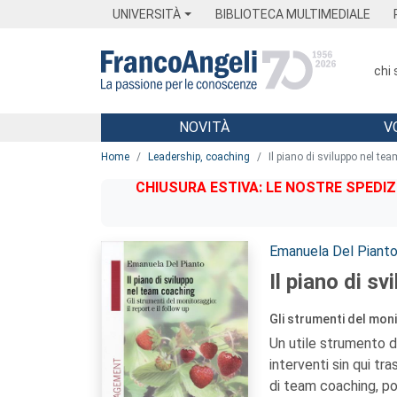
Menu
Main content
Footer
Menu
UNIVERSITÀ
BIBLIOTECA MULTIMEDIALE
chi
NOVITÀ
V
Main content
Home
Leadership, coaching
Il piano di sviluppo nel te
CHIUSURA ESTIVA: LE NOSTRE SPEDIZ
Autori:
Emanuela Del Piant
Il piano di s
Gli strumenti del monit
Un utile strumento d
interventi sin qui tr
di team coaching, po