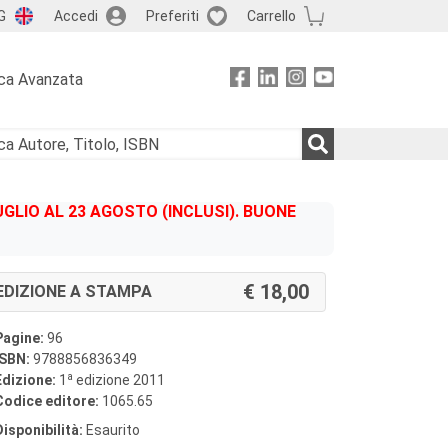
G
Accedi
Preferiti
Carrello
ca Avanzata
GLIO AL 23 AGOSTO (INCLUSI). BUONE
18,00
EDIZIONE A STAMPA
Pagine:
96
ISBN:
9788856836349
a
Edizione:
1
edizione 2011
Codice editore:
1065.65
Disponibilità:
Esaurito