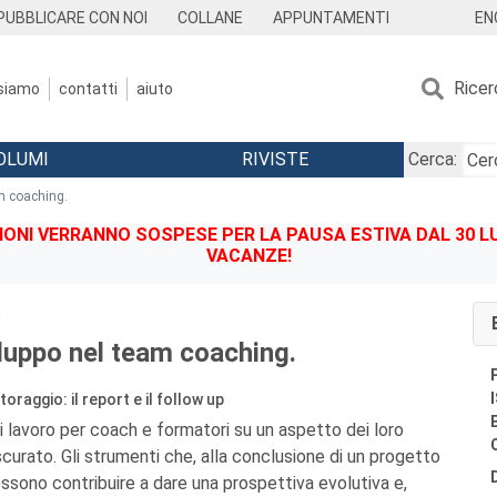
EN
PUBBLICARE CON NOI
COLLANE
APPUNTAMENTI
Ricer
 siamo
contatti
aiuto
OLUMI
RIVISTE
Cerca:
am coaching.
IONI VERRANNO SOSPESE PER LA PAUSA ESTIVA DAL 30 LU
VACANZE!
o
viluppo nel team coaching.
oraggio: il report e il follow up
i lavoro per coach e formatori su un aspetto dei loro
ascurato. Gli strumenti che, alla conclusione di un progetto
ssono contribuire a dare una prospettiva evolutiva e,