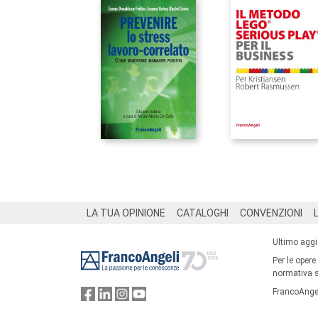
Footer
LA TUA OPINIONE
CATALOGHI
CONVENZIONI
Ultimo agg
Per le opere
normativa su
FrancoAngel