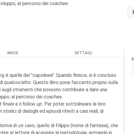
sviluppo, al percorso dei coachee.
INDICE
DETTAGLI
A
ing
è quella del "capolinea". Quando finisce, si è concluso
 di
qualcos'altro
. Questo libro pone l'accento proprio sulla
 sugli strumenti che possono contribuire a dare una
luppo, al percorso dei coachee.
t finale
e il
follow up.
Per poter sottolineare la loro
stralci di dialoghi ed episodi riferiti a casi reali, di
atomia di un caso
, quello di Filippo (nome di fantasia), che
tire al lettore di acquisire la metodologia, entrando in