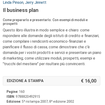
Autori:
Linda Pinson
,
Jerry Jinnett
Il business plan
Come prepararlo e presentarlo. Con esempi di moduli e
prospetti
Questo libro illustra in modo semplice e chiaro: come
rispondere alle domande degli istituti di credito e finanziari;
come compilare i rendiconti economico-finanziari e
pianificare il flusso di cassa; come dimostrare che c'è
domanda per i vostri prodotti e servizi e presentare un piano
di marketing; come utilizzare moduli, prospetti, esempi e
"trucchi del mestiere" per risultare più convincenti.
16,00
EDIZIONE A STAMPA
Pagine:
160
ISBN:
9788820492915
a
a
Edizione:
5
ristampa 2007, 8
edizione 2002