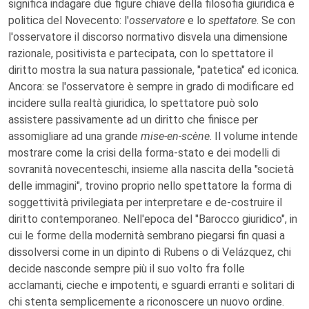
significa indagare due figure chiave della filosofia giuridica e
politica del Novecento: l'
osservatore
e lo
spettatore
. Se con
l'osservatore il discorso normativo disvela una dimensione
razionale, positivista e partecipata, con lo spettatore il
diritto mostra la sua natura passionale, "patetica" ed iconica.
Ancora: se l'osservatore è sempre in grado di modificare ed
incidere sulla realtà giuridica, lo spettatore può solo
assistere passivamente ad un diritto che finisce per
assomigliare ad una grande
mise-en-scène
. Il volume intende
mostrare come la crisi della forma-stato e dei modelli di
sovranità novecenteschi, insieme alla nascita della "società
delle immagini", trovino proprio nello spettatore la forma di
soggettività privilegiata per interpretare e de-costruire il
diritto contemporaneo. Nell'epoca del "Barocco giuridico", in
cui le forme della modernità sembrano piegarsi fin quasi a
dissolversi come in un dipinto di Rubens o di Velázquez, chi
decide nasconde sempre più il suo volto fra folle
acclamanti, cieche e impotenti, e sguardi erranti e solitari di
chi stenta semplicemente a riconoscere un nuovo ordine.