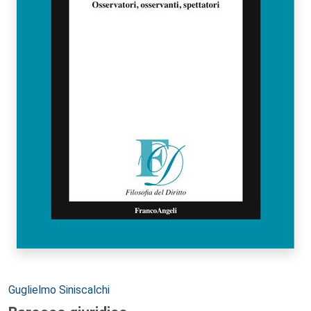
Autori:
Guglielmo Siniscalchi