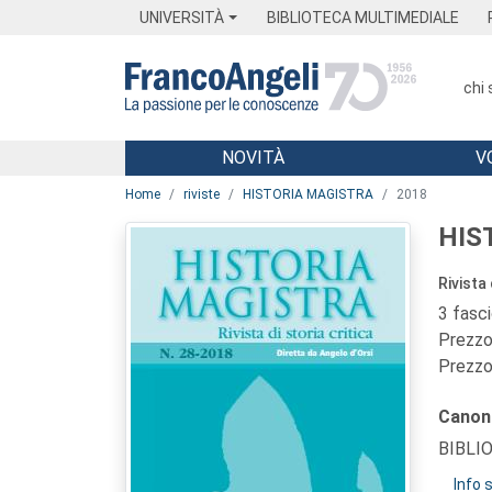
Menu
Main content
Footer
Menu
UNIVERSITÀ
BIBLIOTECA MULTIMEDIALE
chi
NOVITÀ
V
Main content
Home
riviste
HISTORIA MAGISTRA
2018
HIS
Rivista 
3 fasc
Prezzo 
Prezzo 
Canon
BIBLI
Info