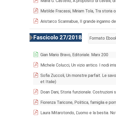
Maria G. Castello, A proposito di cavalli, di
Matilde Fracassi, Miriam Tola, Tra storia 
Aristarco Scannabue, Il grande inganno dei 
Fascicolo 27/2018
Formato Eboo
AGGIUNGI AL 
Gian Mario Bravo, Editoriale. Marx 200
Michele Colucci, Un vizio antico. I nodi irris
Sofia Zuccoli, Un monstre parfait. Le sav
et Italie)
Doan Dani, Storia funzionale. Costruzioni s
Fiorenza Taricone, Politica, famiglia e po
Laura Mitarotondo, L’uomo e la bestia. No