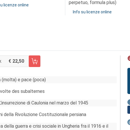
perpetuo, formula plus)
su licenze online
Info su licenze online
k
22,50
CARRELLO FASCICOLO 28/2018
ra (molta) e pace (poca)
révolte des subalternes
’insurrezione di Caulonia nel marzo del 1945
ini della Rivoluzione Costituzionale persiana
 della guerra e crisi sociale in Ungheria fra il 1916 e il