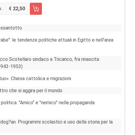
k
22,50
CARRELLO FASCICOLO 26/2018
Sessantotto
e": le tendenze politiche attuali in Egitto e nell’area
cco Scotellaro sindaco a Tricarico, fra rinascita
1943-1953)
uo». Chiesa cattolica e migrazioni
ttro che si aggira per il mondo
politica. "Amico" e "nemico" nella propaganda
Erdog?an. Programmi scolastici e uso della storia per la