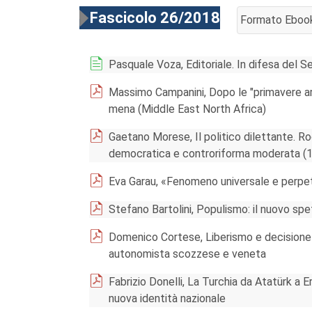
Fascicolo 26/2018
Formato Eboo
AGGIUNGI AL 
Pasquale Voza, Editoriale. In difesa del 
Massimo Campanini, Dopo le "primavere arab
mena (Middle East North Africa)
Gaetano Morese, Il politico dilettante. Ro
democratica e controriforma moderata (
Eva Garau, «Fenomeno universale e perpet
Stefano Bartolini, Populismo: il nuovo spe
Domenico Cortese, Liberismo e decisione 
autonomista scozzese e veneta
Fabrizio Donelli, La Turchia da Atatürk a 
nuova identità nazionale