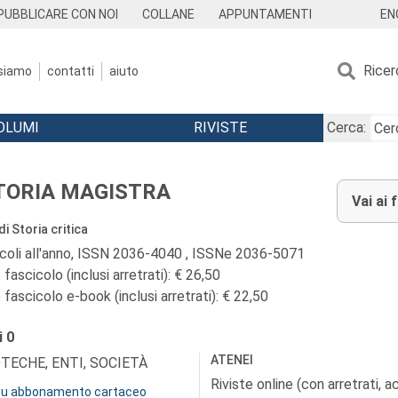
EN
PUBBLICARE CON NOI
COLLANE
APPUNTAMENTI
Ricer
 siamo
contatti
aiuto
OLUMI
RIVISTE
Cerca:
TORIA MAGISTRA
Vai ai 
di Storia critica
icoli all'anno, ISSN 2036-4040 , ISSNe 2036-5071
fascicolo (inclusi arretrati): € 26,50
fascicolo e-book (inclusi arretrati): € 22,50
i
0
ATENEI
OTECHE, ENTI, SOCIETÀ
Riviste online (con arretrati, 
 su abbonamento cartaceo