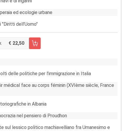
 navi e di inganni
operaia ed ecologie urbane
"Diritti dell’Uomo"
k
22,50
CARRELLO FASCICOLO 27/2018
olti delle politiche per l’immigrazione in Italia
oir médical face au corps féminin (XVIème siècle, France
toriografiche in Albania
rnocrazia nel pensiero di Proudhon
te sul lessico politico machiavelliano fra Umanesimo e