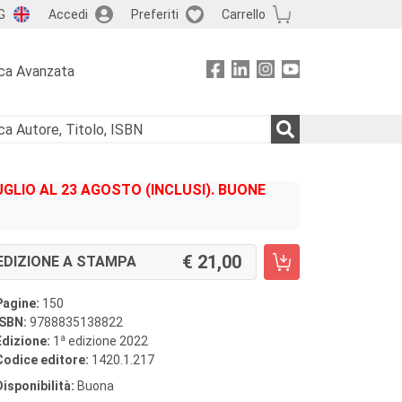
G
Accedi
Preferiti
Carrello
ca Avanzata
GLIO AL 23 AGOSTO (INCLUSI). BUONE
21,00
EDIZIONE A STAMPA
Pagine:
150
ISBN:
9788835138822
a
Edizione:
1
edizione 2022
Codice editore:
1420.1.217
Disponibilità:
Buona