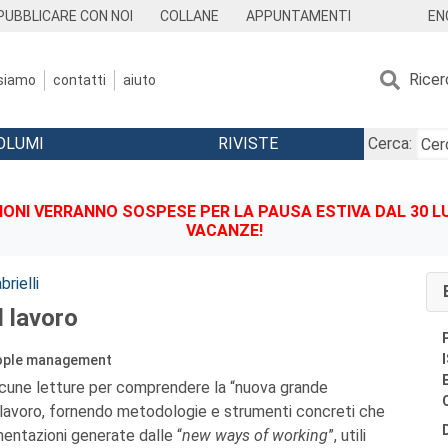
EN
PUBBLICARE CON NOI
COLLANE
APPUNTAMENTI
Ricer
 siamo
contatti
aiuto
OLUMI
RIVISTE
Cerca:
IONI VERRANNO SOSPESE PER LA PAUSA ESTIVA DAL 30 LU
VACANZE!
brielli
l lavoro
eople management
lcune letture per comprendere la “nuova grande
 lavoro, fornendo metodologie e strumenti concreti che
entazioni generate dalle “
new ways of working
”, utili