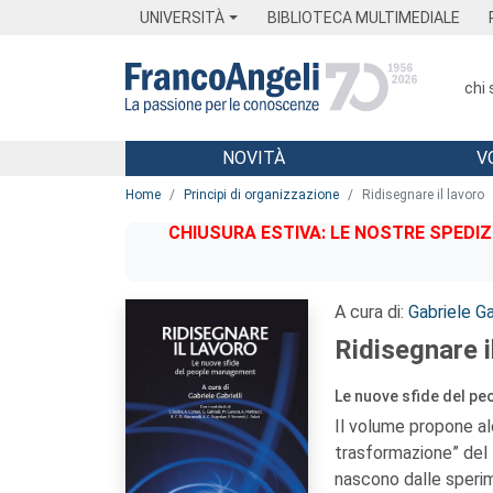
Menu
Main content
Footer
Menu
UNIVERSITÀ
BIBLIOTECA MULTIMEDIALE
chi
NOVITÀ
V
Main content
Home
Principi di organizzazione
Ridisegnare il lavoro
CHIUSURA ESTIVA: LE NOSTRE SPEDIZ
A cura di:
Gabriele Ga
Ridisegnare i
Le nuove sfide del p
Il volume propone a
trasformazione” del
nascono dalle sperim