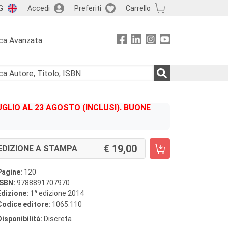
G
Accedi
Preferiti
Carrello
ca Avanzata
GLIO AL 23 AGOSTO (INCLUSI). BUONE
19,00
EDIZIONE A STAMPA
Pagine:
120
ISBN:
9788891707970
a
Edizione:
1
edizione 2014
Codice editore:
1065.110
Disponibilità:
Discreta