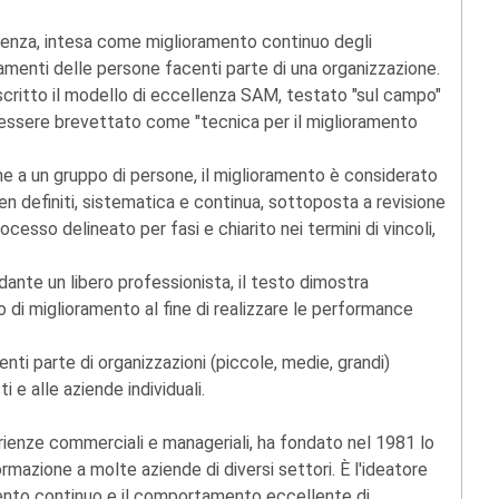
lenza, intesa come miglioramento continuo degli
menti delle persone facenti parte di una organizzazione.
scritto il modello di eccellenza SAM, testato "sul campo"
 a essere brevettato come "tecnica per il miglioramento
che a un gruppo di persone, il miglioramento è considerato
ben definiti, sistematica e continua, sottoposta a revisione
ocesso delineato per fasi e chiarito nei termini di vincoli,
rdante un libero professionista, il testo dimostra
o di miglioramento al fine di realizzare le performance
enti parte di organizzazioni (piccole, medie, grandi)
i e alle aziende individuali.
rienze commerciali e manageriali, ha fondato nel 1981 lo
mazione a molte aziende di diversi settori. È l'ideatore
ento continuo e il comportamento eccellente di