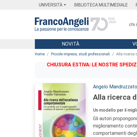
Menu
Main content
Footer
Menu
UNIVERSITÀ
BIBLIOTECA MULTIMEDIALE
chi
NOVITÀ
V
Main content
Home
Piccole imprese, studi professionali
Alla ricerca
CHIUSURA ESTIVA: LE NOSTRE SPEDIZ
Autori:
Angelo Mandruzzat
Alla ricerca 
Un modello per il mig
Gli autori propongon
miglioramento contin
comportamenti degli i