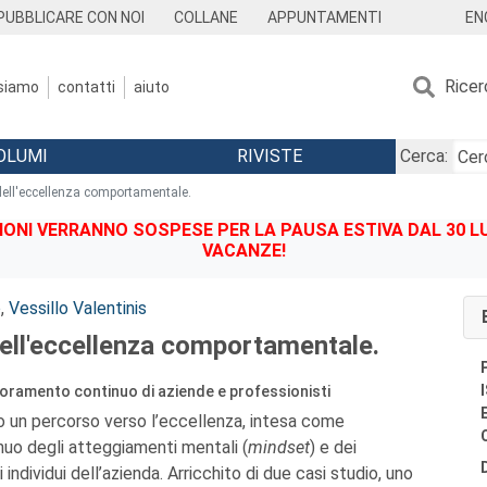
EN
PUBBLICARE CON NOI
COLLANE
APPUNTAMENTI
Ricer
 siamo
contatti
aiuto
OLUMI
RIVISTE
Cerca:
 dell'eccellenza comportamentale.
IONI VERRANNO SOSPESE PER LA PAUSA ESTIVA DAL 30 LU
VACANZE!
o
,
Vessillo Valentinis
dell'eccellenza comportamentale.
lioramento continuo di aziende e professionisti
o un percorso verso l’eccellenza, intesa come
uo degli atteggiamenti mentali (
mindset
) e dei
ndividui dell’azienda. Arricchito di due casi studio, uno