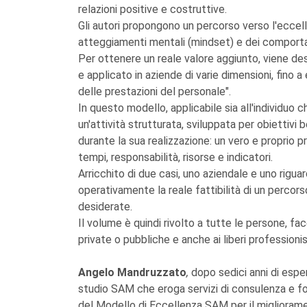
relazioni positive e costruttive.
Gli autori propongono un percorso verso l'eccel
atteggiamenti mentali (mindset) e dei comporta
Per ottenere un reale valore aggiunto, viene de
e applicato in aziende di varie dimensioni, fino
delle prestazioni del personale".
In questo modello, applicabile sia all'individuo 
un'attività strutturata, sviluppata per obiettivi 
durante la sua realizzazione: un vero e proprio pr
tempi, responsabilità, risorse e indicatori.
Arricchito di due casi, uno aziendale e uno rigua
operativamente la reale fattibilità di un percors
desiderate.
Il volume è quindi rivolto a tutte le persone, fac
private o pubbliche e anche ai liberi professionist
Angelo Mandruzzato
,
dopo sedici anni di espe
studio SAM che eroga servizi di consulenza e for
del Modello di Eccellenza SAM per il miglioram