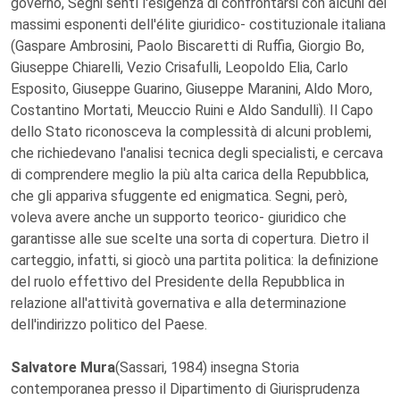
governo, Segni sentì l'esigenza di confrontarsi con alcuni dei
massimi esponenti dell'élite giuridico- costituzionale italiana
(Gaspare Ambrosini, Paolo Biscaretti di Ruffia, Giorgio Bo,
Giuseppe Chiarelli, Vezio Crisafulli, Leopoldo Elia, Carlo
Esposito, Giuseppe Guarino, Giuseppe Maranini, Aldo Moro,
Costantino Mortati, Meuccio Ruini e Aldo Sandulli). Il Capo
dello Stato riconosceva la complessità di alcuni problemi,
che richiedevano l'analisi tecnica degli specialisti, e cercava
di comprendere meglio la più alta carica della Repubblica,
che gli appariva sfuggente ed enigmatica. Segni, però,
voleva avere anche un supporto teorico- giuridico che
garantisse alle sue scelte una sorta di copertura. Dietro il
carteggio, infatti, si giocò una partita politica: la definizione
del ruolo effettivo del Presidente della Repubblica in
relazione all'attività governativa e alla determinazione
dell'indirizzo politico del Paese.
Salvatore Mura
(Sassari, 1984) insegna Storia
contemporanea presso il Dipartimento di Giurisprudenza