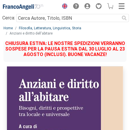
Menu
Cerca:
Main content
Home
Filosofia, Letteratura, Linguistica, Storia
Anziani e diritto dell'abitare
CHIUSURA ESTIVA: LE NOSTRE SPEDIZIONI VERRANNO
SOSPESE PER LA PAUSA ESTIVA DAL 30 LUGLIO AL 23
AGOSTO (INCLUSI). BUONE VACANZE!