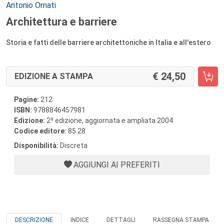
Autori:
Antonio Ornati
Architettura e barriere
Storia e fatti delle barriere architettoniche in Italia e all'estero
24,50
EDIZIONE A STAMPA
Pagine:
212
ISBN:
9788846457981
a
Edizione:
2
edizione, aggiornata e ampliata 2004
Codice editore:
85.28
Disponibilità:
Discreta
AGGIUNGI AI PREFERITI
DESCRIZIONE
INDICE
DETTAGLI
RASSEGNA STAMPA