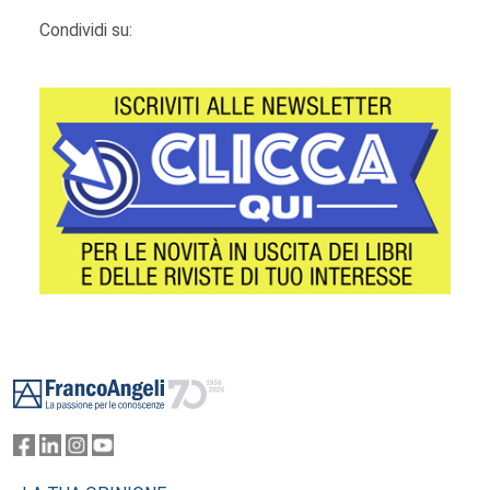
Condividi su:
Footer