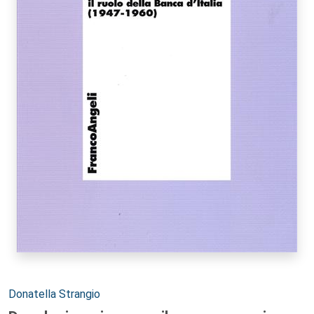
Autori:
Donatella Strangio