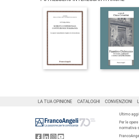
Footer
LA TUA OPINIONE
CATALOGHI
CONVENZIONI
Ultimo agg
Per le opere
normativa su
FrancoAngel