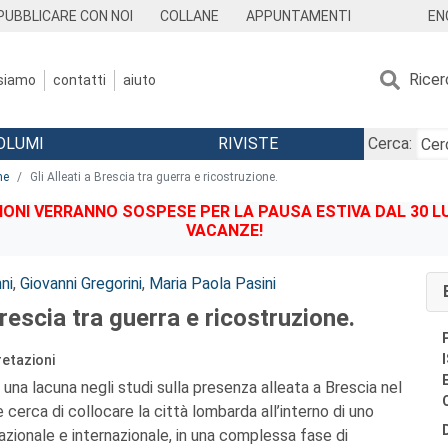
EN
PUBBLICARE CON NOI
COLLANE
APPUNTAMENTI
Ricer
 siamo
contatti
aiuto
OLUMI
RIVISTE
Cerca:
ne
Gli Alleati a Brescia tra guerra e ricostruzione.
IONI VERRANNO SOSPESE PER LA PAUSA ESTIVA DAL 30 LU
VACANZE!
ni
,
Giovanni Gregorini
,
Maria Paola Pasini
Brescia tra guerra e ricostruzione.
retazioni
una lacuna negli studi sulla presenza alleata a Brescia nel
cerca di collocare la città lombarda all’interno di uno
azionale e internazionale, in una complessa fase di