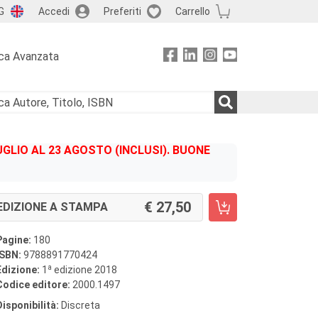
G
Accedi
Preferiti
Carrello
ca Avanzata
GLIO AL 23 AGOSTO (INCLUSI). BUONE
27,50
EDIZIONE A STAMPA
Pagine:
180
ISBN:
9788891770424
a
Edizione:
1
edizione 2018
Codice editore:
2000.1497
Disponibilità:
Discreta