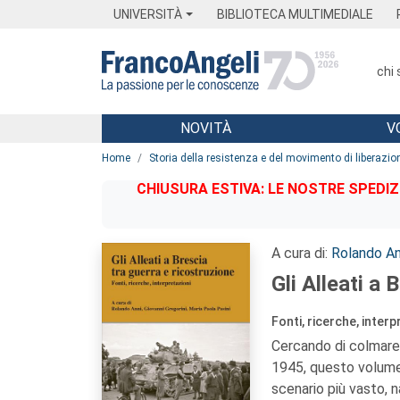
Menu
Main content
Footer
Menu
UNIVERSITÀ
BIBLIOTECA MULTIMEDIALE
chi
NOVITÀ
V
Main content
Home
Storia della resistenza e del movimento di liberazio
CHIUSURA ESTIVA: LE NOSTRE SPEDIZ
A cura di:
Rolando An
Gli Alleati a 
Fonti, ricerche, interp
Cercando di colmare 
1945, questo volume 
scenario più vasto, n