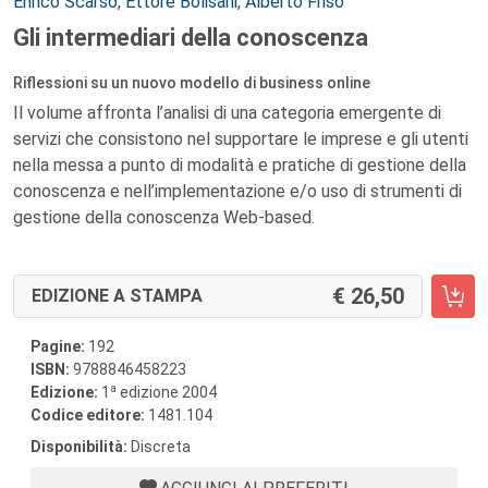
Autori:
Enrico Scarso
,
Ettore Bolisani
,
Alberto Friso
Gli intermediari della conoscenza
Riflessioni su un nuovo modello di business online
Il volume affronta l’analisi di una categoria emergente di
servizi che consistono nel supportare le imprese e gli utenti
nella messa a punto di modalità e pratiche di gestione della
conoscenza e nell’implementazione e/o uso di strumenti di
gestione della conoscenza Web-based.
26,50
EDIZIONE A STAMPA
Pagine:
192
ISBN:
9788846458223
a
Edizione:
1
edizione 2004
Codice editore:
1481.104
Disponibilità:
Discreta