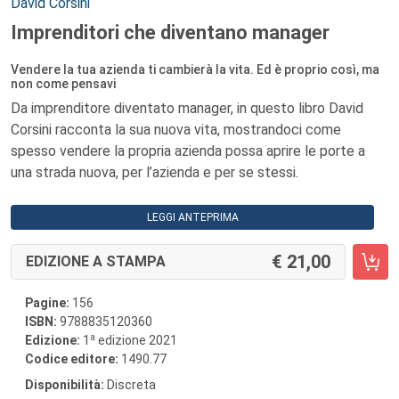
Autori:
David Corsini
Imprenditori che diventano manager
Vendere la tua azienda ti cambierà la vita. Ed è proprio così, ma
non come pensavi
Da imprenditore diventato manager, in questo libro David
Corsini racconta la sua nuova vita, mostrandoci come
spesso vendere la propria azienda possa aprire le porte a
una strada nuova, per l’azienda e per se stessi.
LEGGI ANTEPRIMA
21,00
EDIZIONE A STAMPA
Pagine:
156
ISBN:
9788835120360
a
Edizione:
1
edizione 2021
Codice editore:
1490.77
Disponibilità:
Discreta