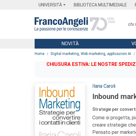
Menu
Main content
Footer
Menu
UNIVERSITÀ
BIBLIOTECA MULTIMEDIALE
chi
NOVITÀ
V
Main content
Home
Digital marketing, Web marketing, applicazioni AI
CHIUSURA ESTIVA: LE NOSTRE SPEDIZ
Autori:
Ilaria Caroli
Inbound mark
Strategie per convertir
Come si progetta, pi
creare strategie che 
Pensato per marketer