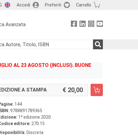
G
Accedi
Preferiti
Carrello
ca Avanzata
GLIO AL 23 AGOSTO (INCLUSI). BUONE
20,00
EDIZIONE A STAMPA
Pagine:
144
ISBN:
9788891789365
a
Edizione:
1
edizione 2020
Codice editore:
270.15
Disponibilità:
Discreta