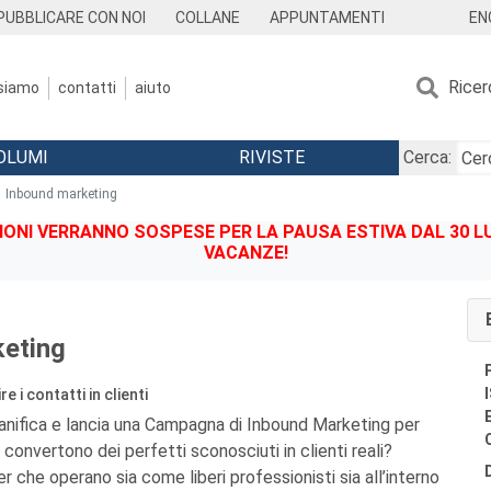
EN
PUBBLICARE CON NOI
COLLANE
APPUNTAMENTI
Ricer
 siamo
contatti
aiuto
OLUMI
RIVISTE
Cerca:
Inbound marketing
IONI VERRANNO SOSPESE PER LA PAUSA ESTIVA DAL 30 LU
VACANZE!
eting
e i contatti in clienti
anifica e lancia una Campagna di Inbound Marketing per
convertono dei perfetti sconosciuti in clienti reali?
 che operano sia come liberi professionisti sia all’interno