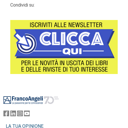
Condividi su:
Footer
LA TUA OPINIONE