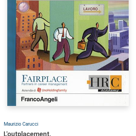
Autori:
Maurizio Carucci
L'outplacement.