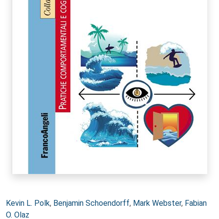
Autori:
Kevin L. Polk
,
Benjamin Schoendorff
,
Mark Webster
,
Fabian
O. Olaz