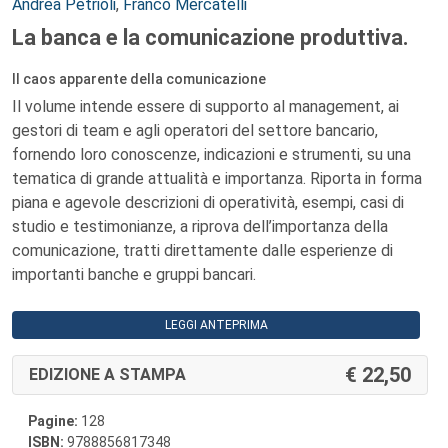
Autori:
Andrea Petrioli
,
Franco Mercatelli
La banca e la comunicazione produttiva.
Il caos apparente della comunicazione
Il volume intende essere di supporto al management, ai
gestori di team e agli operatori del settore bancario,
fornendo loro conoscenze, indicazioni e strumenti, su una
tematica di grande attualità e importanza. Riporta in forma
piana e agevole descrizioni di operatività, esempi, casi di
studio e testimonianze, a riprova dell’importanza della
comunicazione, tratti direttamente dalle esperienze di
importanti banche e gruppi bancari.
LEGGI ANTEPRIMA
22,50
EDIZIONE A STAMPA
Pagine:
128
ISBN:
9788856817348