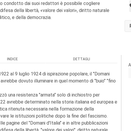
to condotto dai suoi redattori è possibile cogliere
ifesa della libertà, «valore dei valori», diritto naturale
litico, e della democrazia.
INDICE
DETTAGLI
A
22 al 9 luglio 1924 di ispirazione popolare, il "Domani
 avrebbe dovuto illuminare in quel momento di "buio" "fino
izzò una resistenza "armata" solo di inchiostro per
22 avrebbe determinato nella storia italiana ed europea e
ica ritenuta necessaria nella formazione della
re le istituzioni politiche dopo la fine del fascismo.
le pagine del "Domani d'Italia" e in altre pubblicazioni
fesa della libertà, "valore dei valori", diritto naturale