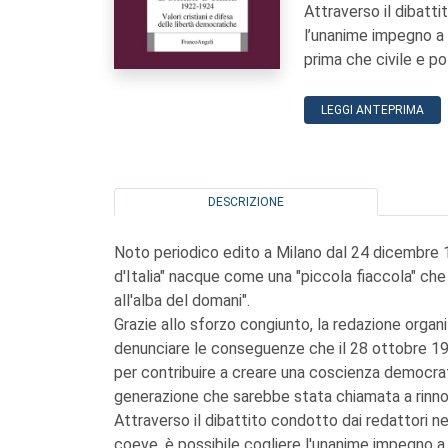
Attraverso il dibatti
l’unanime impegno a d
prima che civile e po
LEGGI ANTEPRIMA
DESCRIZIONE
Noto periodico edito a Milano dal 24 dicembre 19
d'Italia" nacque come una "piccola fiaccola" che
all'alba del domani".
Grazie allo sforzo congiunto, la redazione organ
denunciare le conseguenze che il 28 ottobre 19
per contribuire a creare una coscienza democrat
generazione che sarebbe stata chiamata a rinnova
Attraverso il dibattito condotto dai redattori nel
coeve, è possibile cogliere l'unanime impegno a di