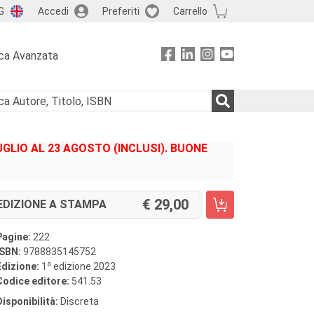
G
Accedi
Preferiti
Carrello
ca Avanzata
GLIO AL 23 AGOSTO (INCLUSI). BUONE
29,00
EDIZIONE A STAMPA
Pagine:
222
ISBN:
9788835145752
a
Edizione:
1
edizione 2023
Codice editore:
541.53
Disponibilità:
Discreta