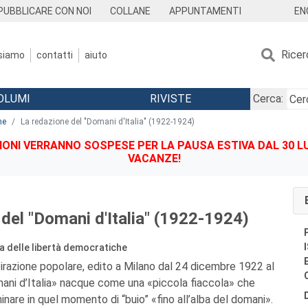
EN
PUBBLICARE CON NOI
COLLANE
APPUNTAMENTI
Ricer
 siamo
contatti
aiuto
OLUMI
RIVISTE
Cerca:
ne
La redazione del "Domani d'Italia" (1922-1924)
IONI VERRANNO SOSPESE PER LA PAUSA ESTIVA DAL 30 LU
VACANZE!
del "Domani d'Italia" (1922-1924)
esa delle libertà democratiche
pirazione popolare, edito a Milano dal 24 dicembre 1922 al
omani d’Italia» nacque come una «piccola fiaccola» che
nare in quel momento di “buio” «fino all’alba del domani».