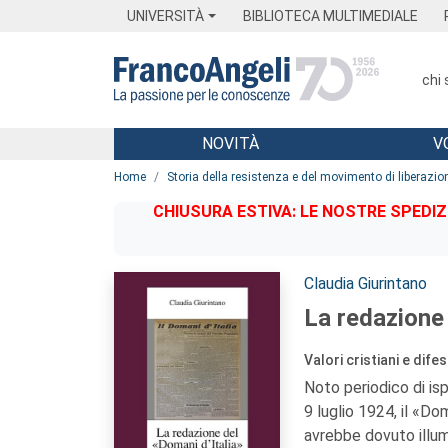
Menu
Main content
Footer
Menu
UNIVERSITÀ
BIBLIOTECA MULTIMEDIALE
chi
NOVITÀ
V
Main content
Home
Storia della resistenza e del movimento di liberazio
CHIUSURA ESTIVA: LE NOSTRE SPEDIZ
Autori:
Claudia Giurintano
La redazione 
Valori cristiani e dif
Noto periodico di is
9 luglio 1924, il «D
avrebbe dovuto illumi