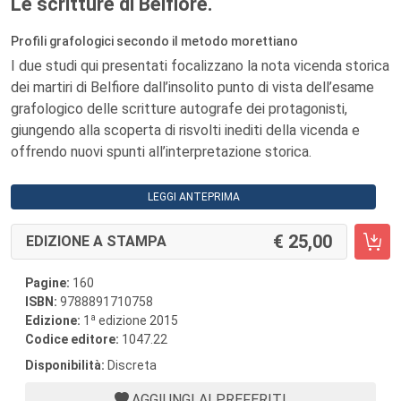
Le scritture di Belfiore.
Profili grafologici secondo il metodo morettiano
I due studi qui presentati focalizzano la nota vicenda storica
dei martiri di Belfiore dall’insolito punto di vista dell’esame
grafologico delle scritture autografe dei protagonisti,
giungendo alla scoperta di risvolti inediti della vicenda e
offrendo nuovi spunti all’interpretazione storica.
LEGGI ANTEPRIMA
25,00
EDIZIONE A STAMPA
Pagine:
160
ISBN:
9788891710758
a
Edizione:
1
edizione 2015
Codice editore:
1047.22
Disponibilità:
Discreta
AGGIUNGI AI PREFERITI