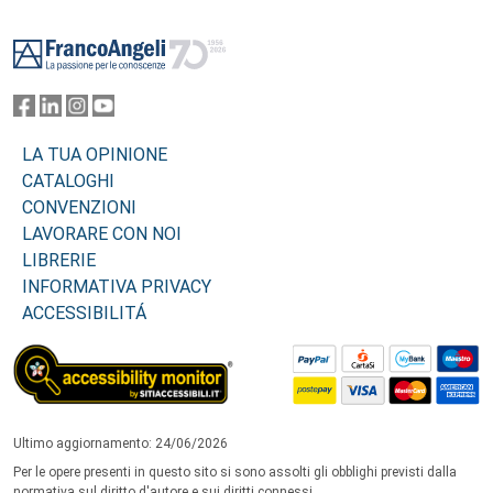
Footer
LA TUA OPINIONE
CATALOGHI
CONVENZIONI
LAVORARE CON NOI
LIBRERIE
INFORMATIVA PRIVACY
ACCESSIBILITÁ
Ultimo aggiornamento: 24/06/2026
Per le opere presenti in questo sito si sono assolti gli obblighi previsti dalla
normativa sul diritto d'autore e sui diritti connessi.