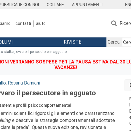
EN
PUBBLICARE CON NOI
COLLANE
APPUNTAMENTI
Ricer
 siamo
contatti
aiuto
OLUMI
RIVISTE
Cerca:
Lo stalker, ovvero il persecutore in agguato
IONI VERRANNO SOSPESE PER LA PAUSA ESTIVA DAL 30 LU
VACANZE!
llo
,
Rosaria Damiani
vvero il persecutore in agguato
ssment e profili psicocomportamentali
termini scientifici rigorosi gli elementi che caratterizzano
alking
e descrive le strategie comportamentali adottate
ciare la preda”
.
Questa nuova edizione, revisionata e