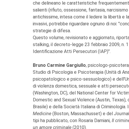
che delineano le caratteristiche frequentemente 
salienti (rifiuto, ossessione, fantasia, narcisism
antichissime, intesa come il ledere la libertà e
invasivi, potrebbe riguardare ognuno di noi: "co
strategie di difesa.
Questo volume, revisionato e aggiornato, riporta
stalking, il decreto-legge 23 febbraio 2009, n.
Identificazione Atti Persecutori (IAP)".
Bruno Carmine Gargiullo
, psicologo-psicoter
Studio di Psicologia e Psicoterapia (Unità di A
psicopatologico e psico-sessuologico) e dell'Uni
di violenza domestica, sessuale e atti persecu
(Washington, DC), del National Center for Victi
Domestic and Sexual Violence (Austin, Texas), 
Brasile) e della Società Italiana di Criminologia.
Medicine
(Boston, Massachusset) e del
Journal
tipi ha pubblicato, con Rosaria Damiani,
Il crimi
un amore criminale
(2010).