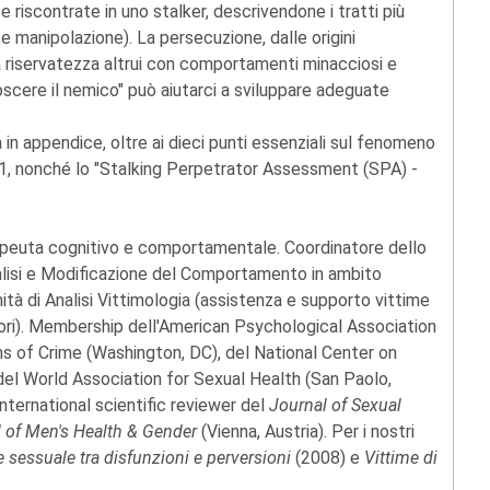
riscontrate in uno stalker, descrivendone i tratti più
o e manipolazione). La persecuzione, dalle origini
 la riservatezza altrui con comportamenti minacciosi e
noscere il nemico" può aiutarci a sviluppare adeguate
 in appendice, oltre ai dieci punti essenziali sul fenomeno
 11, nonché lo "Stalking Perpetrator Assessment (SPA) -
apeuta cognitivo e comportamentale. Coordinatore dello
nalisi e Modificazione del Comportamento in ambito
tà di Analisi Vittimologia (assistenza e supporto vittime
tori). Membership dell'American Psychological Association
ms of Crime (Washington, DC), del National Center on
del World Association for Sexual Health (San Paolo,
 International scientific reviewer del
Journal of Sexual
 of Men's Health & Gender
(Vienna, Austria). Per i nostri
ne sessuale tra disfunzioni e perversioni
(2008) e
Vittime di