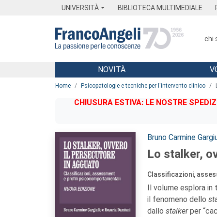
Menu
Main content
Footer
Menu
UNIVERSITÀ
BIBLIOTECA MULTIMEDIALE
chi
NOVITÀ
V
Main content
Home
Psicopatologie e tecniche per l'intervento clinico
CHIUSURA ESTIVA: LE NOSTRE SPEDIZ
Autori:
Bruno Carmine Gargiu
Lo stalker, o
Classificazioni, asse
Il volume esplora in 
il fenomeno dello
st
dallo
stalker
per “cac