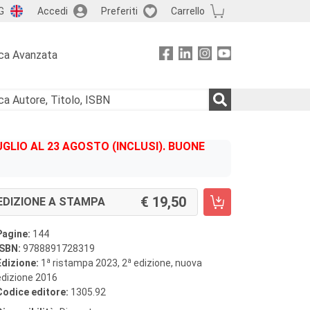
G
Accedi
Preferiti
Carrello
ca Avanzata
GLIO AL 23 AGOSTO (INCLUSI). BUONE
19,50
EDIZIONE A STAMPA
Pagine:
144
ISBN:
9788891728319
a
a
Edizione:
1
ristampa 2023, 2
edizione, nuova
edizione 2016
Codice editore:
1305.92