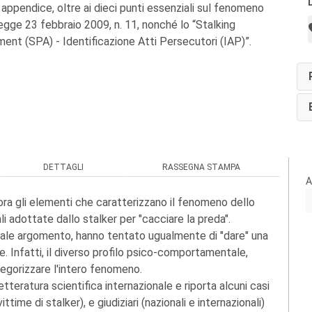
n appendice, oltre ai dieci punti essenziali sul fenomeno
legge 23 febbraio 2009, n. 11, nonché lo “Stalking
nt (SPA) - Identificazione Atti Persecutori (IAP)”.
DETTAGLI
RASSEGNA STAMPA
A
ora gli elementi che caratterizzano il fenomeno dello
 adottate dallo stalker per "cacciare la preda".
i tale argomento, hanno tentato ugualmente di "dare" una
e. Infatti, il diverso profilo psico-comportamentale,
ategorizzare l'intero fenomeno.
letteratura scientifica internazionale e riporta alcuni casi
ittime di stalker), e giudiziari (nazionali e internazionali)