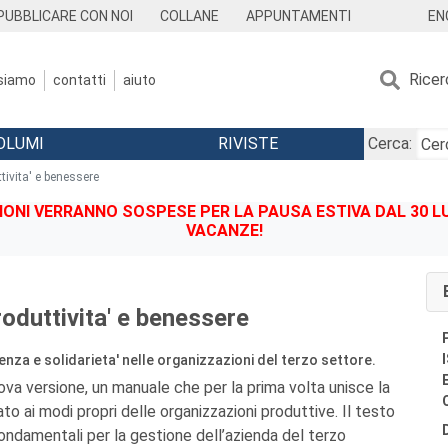
EN
PUBBLICARE CON NOI
COLLANE
APPUNTAMENTI
Ricer
 siamo
contatti
aiuto
OLUMI
RIVISTE
Cerca:
ttivita' e benessere
IONI VERRANNO SOSPESE PER LA PAUSA ESTIVA DAL 30 LU
VACANZE!
roduttivita' e benessere
nza e solidarieta' nelle organizzazioni del terzo settore.
ova versione, un manuale che per la prima volta unisce la
ato ai modi propri delle organizzazioni produttive. Il testo
ondamentali per la gestione dell’azienda del terzo