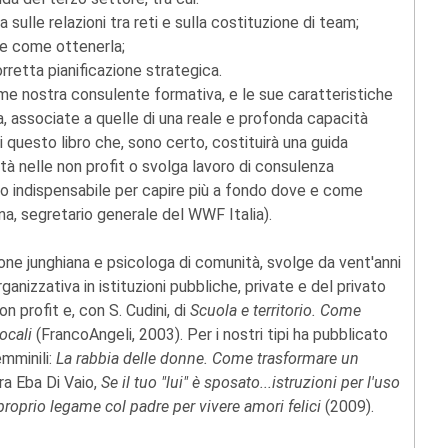
sulle relazioni tra reti e sulla costituzione di team;
, e come ottenerla;
retta pianificazione strategica.
ome nostra consulente formativa, e le sue caratteristiche
a, associate a quelle di una reale e profonda capacità
questo libro che, sono certo, costituirà una guida
tà nelle non profit o svolga lavoro di consulenza
nto indispensabile per capire più a fondo dove e come
na, segretario generale del WWF Italia).
ne junghiana e psicologa di comunità, svolge da vent'anni
anizzativa in istituzioni pubbliche, private e del privato
non profit e, con S. Cudini, di
Scuola e territorio. Come
ocali
(FrancoAngeli, 2003). Per i nostri tipi ha pubblicato
emminili:
La rabbia delle donne. Come trasformare un
ra Eba Di Vaio,
Se il tuo "lui" è sposato...istruzioni per l'uso
proprio legame col padre per vivere amori felici
(2009).