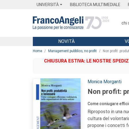
Menu
Main content
Footer
Menu
UNIVERSITÀ
BIBLIOTECA MULTIMEDIALE
chi
NOVITÀ
V
Main content
Home
Management pubblico, no profit
Non profit: produ
CHIUSURA ESTIVA: LE NOSTRE SPEDIZ
Autori:
Monica Morganti
Non profit: p
Come coniugare efficie
Riproposto in una nu
cultura del volontari
propone i concetti f