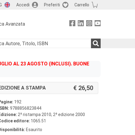
G
Accedi
Preferiti
Carrello
ca Avanzata
GLIO AL 23 AGOSTO (INCLUSI). BUONE
26,50
EDIZIONE A STAMPA
Pagine:
192
ISBN:
9788856823844
a
a
Edizione:
2
ristampa 2010, 2
edizione 2000
Codice editore:
1065.51
Disponibilità:
Esaurito