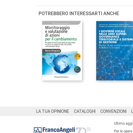
POTREBBERO INTERESSARTI ANCHE
Footer
LA TUA OPINIONE
CATALOGHI
CONVENZIONI
Ultimo agg
Per le opere