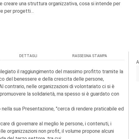
e creare una struttura organizzativa, cosa si intende per
re per progetti…
DETTAGLI
RASSEGNA STAMPA
A
ivilegiato il raggiungimento del massimo profitto tramite la
poco del benessere e della crescita delle persone,
l contrario, nelle organizzazioni di volontariato ci si è
di promuovere la solidarietà, ma spesso si è guardato con
lla sua Presentazione, "cerca di rendere praticabile ed
rcare di governare al meglio le persone, i contenuti, i
delle organizzazioni non profit, il volume propone alcuni
da del terzo settore, tra cui: