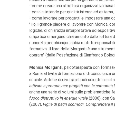
- come creare una struttura organizzativa basata 
- cosa si intende per qualità interna ed esterna
- come lavorare per progetti e impostare una cor
"Ho il grande piacere di lavorare con Monica, c
logiche, di chiarezza interpretativa ed espositiv
empatica emergono chiaramente dalla lettura di 
concreta per chiunque abbia ruoli di responsabili
formativa. Il libro della Morganti è uno strume
operare" (dalla Postfazione di Gianfranco Bolog
Monica Morganti
, psicoterapeuta con formazio
a Roma attività di formazione e di consulenza org
sociale. Autrice di diversi articoli scientifici sul 
attivare e promuovere progetti con le comunità l
anche una serie di volumi sulle problematiche f
fuoco distruttivo in energia vitale
(2006), con Sa
(2007),
Figlie di padri scomodi. Comprendere il 