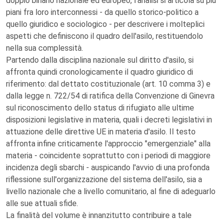
doppio binario nazionale ed europeo, l'analisi si articola su più
piani fra loro interconnessi - da quello storico-politico a
quello giuridico e sociologico - per descrivere i molteplici
aspetti che definiscono il quadro dell'asilo, restituendolo
nella sua complessità.
Partendo dalla disciplina nazionale sul diritto d'asilo, si
affronta quindi cronologicamente il quadro giuridico di
riferimento: dal dettato costituzionale (art. 10 comma 3) e
dalla legge n. 722/54 di ratifica della Convenzione di Ginevra
sul riconoscimento dello status di rifugiato alle ultime
disposizioni legislative in materia, quali i decreti legislativi in
attuazione delle direttive UE in materia d'asilo. Il testo
affronta infine criticamente l'approccio "emergenziale" alla
materia - coincidente soprattutto con i periodi di maggiore
incidenza degli sbarchi - auspicando l'avvio di una profonda
riflessione sull'organizzazione del sistema dell'asilo, sia a
livello nazionale che a livello comunitario, al fine di adeguarlo
alle sue attuali sfide.
La finalità del volume è innanzitutto contribuire a tale