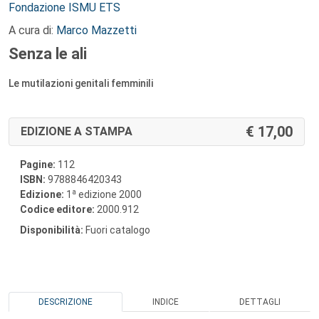
Autori:
Fondazione ISMU ETS
A cura di:
Marco Mazzetti
Senza le ali
Le mutilazioni genitali femminili
17,00
EDIZIONE A STAMPA
Pagine:
112
ISBN:
9788846420343
a
Edizione:
1
edizione 2000
Codice editore:
2000.912
Disponibilità:
Fuori catalogo
DESCRIZIONE
INDICE
DETTAGLI