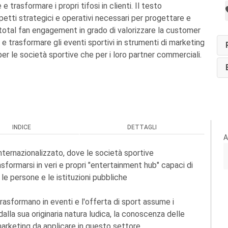
 e trasformare i propri tifosi in clienti. Il testo
petti strategici e operativi necessari per progettare e
 total fan engagement in grado di valorizzare la customer
 e trasformare gli eventi sportivi in strumenti di marketing
 per le società sportive che per i loro partner commerciali.
INDICE
DETTAGLI
A
ternazionalizzato, dove le società sportive
sformarsi in veri e propri "entertainment hub" capaci di
le persone e le istituzioni pubbliche
rasformano in eventi e l'offerta di sport assume i
alla sua originaria natura ludica, la conoscenza delle
arketing da applicare in questo settore