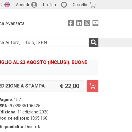
G
Accedi
Preferiti
Carrello
ca Avanzata
GLIO AL 23 AGOSTO (INCLUSI). BUONE
22,00
EDIZIONE A STAMPA
Pagine:
152
ISBN:
9788835106425
a
Edizione:
1
edizione 2020
Codice editore:
1065.168
Disponibilità:
Discreta