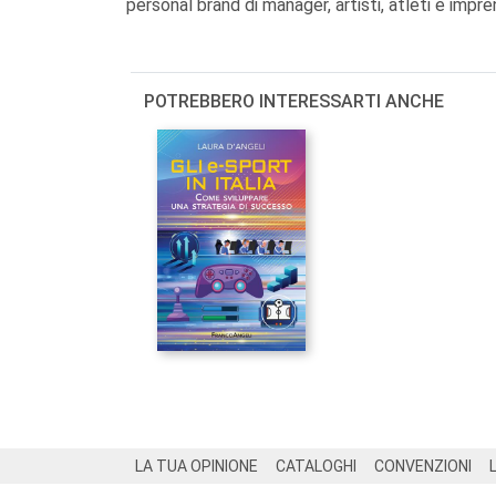
personal brand di manager, artisti, atleti e impren
POTREBBERO INTERESSARTI ANCHE
Footer
LA TUA OPINIONE
CATALOGHI
CONVENZIONI