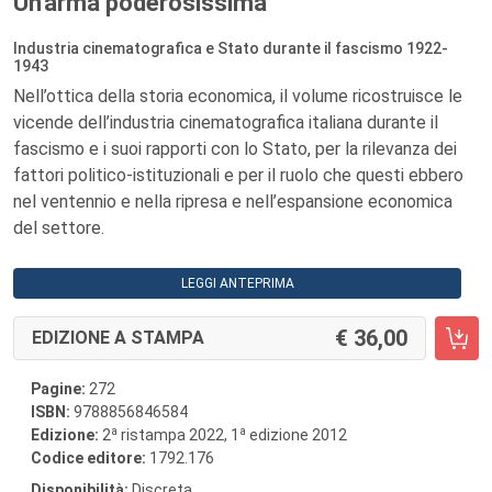
Un'arma poderosissima
Industria cinematografica e Stato durante il fascismo 1922-
1943
Nell’ottica della storia economica, il volume ricostruisce le
vicende dell’industria cinematografica italiana durante il
fascismo e i suoi rapporti con lo Stato, per la rilevanza dei
fattori politico-istituzionali e per il ruolo che questi ebbero
nel ventennio e nella ripresa e nell’espansione economica
del settore.
LEGGI ANTEPRIMA
36,00
EDIZIONE A STAMPA
Pagine:
272
ISBN:
9788856846584
a
a
Edizione:
2
ristampa 2022, 1
edizione 2012
Codice editore:
1792.176
Disponibilità:
Discreta