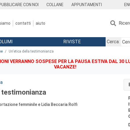
EN
PUBBLICARE CON NOI
COLLANE
APPUNTAMENTI
Ricer
 siamo
contatti
aiuto
OLUMI
RIVISTE
Cerca:
ne
Un'etica della testimonianza
IONI VERRANNO SOSPESE PER LA PAUSA ESTIVA DAL 30 LU
VACANZE!
da
a testimonianza
rtazione femminile e Lidia Beccaria Rolfi