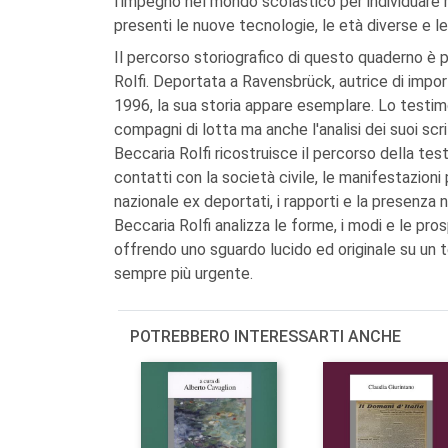
l'impegno nel mondo scolastico per individuare
presenti le nuove tecnologie, le età diverse e l
Il percorso storiografico di questo quaderno è pe
Rolfi. Deportata a Ravensbrück, autrice di impo
1996, la sua storia appare esemplare. Lo testimoni
compagni di lotta ma anche l'analisi dei suoi scri
Beccaria Rolfi ricostruisce il percorso della te
contatti con la società civile, le manifestazioni 
nazionale ex deportati, i rapporti e la presenza n
Beccaria Rolfi analizza le forme, i modi e le p
offrendo uno sguardo lucido ed originale su un 
sempre più urgente.
POTREBBERO INTERESSARTI ANCHE