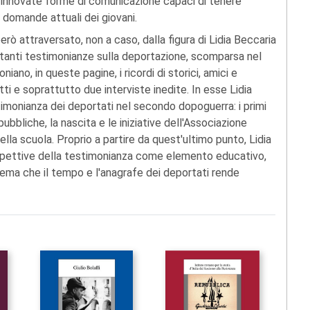
 rinnovate forme di comunicazione capaci di tenere
e domande attuali dei giovani.
rò attraversato, non a caso, dalla figura di Lidia Beccaria
rtanti testimonianze sulla deportazione, scomparsa nel
ano, in queste pagine, i ricordi di storici, amici e
tti e soprattutto due interviste inedite. In esse Lidia
stimonianza dei deportati nel secondo dopoguerra: i primi
pubbliche, la nascita e le iniziative dell'Associazione
ella scuola. Proprio a partire da quest'ultimo punto, Lidia
rospettive della testimonianza come elemento educativo,
tema che il tempo e l'anagrafe dei deportati rende