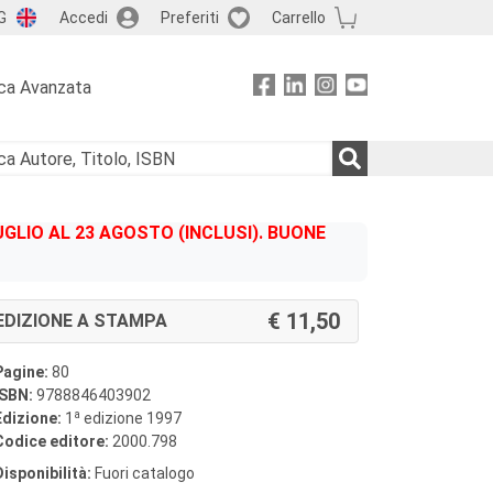
G
Accedi
Preferiti
Carrello
ca Avanzata
GLIO AL 23 AGOSTO (INCLUSI). BUONE
11,50
EDIZIONE A STAMPA
Pagine:
80
ISBN:
9788846403902
a
Edizione:
1
edizione 1997
Codice editore:
2000.798
Disponibilità:
Fuori catalogo