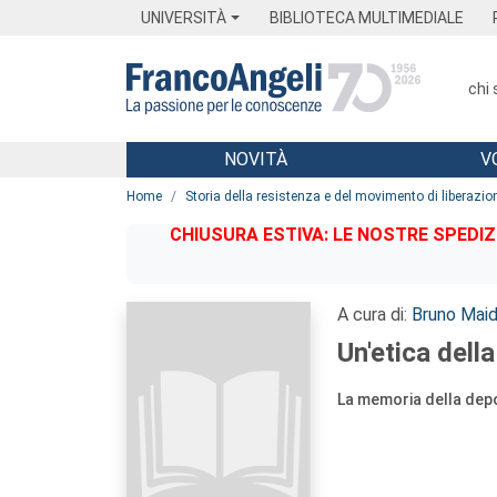
Menu
Main content
Footer
Menu
UNIVERSITÀ
BIBLIOTECA MULTIMEDIALE
chi
NOVITÀ
V
Main content
Home
Storia della resistenza e del movimento di liberazio
CHIUSURA ESTIVA: LE NOSTRE SPEDIZ
A cura di:
Bruno Mai
Un'etica dell
La memoria della depo