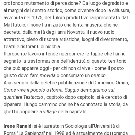
profondo mutamento di percezione? Da luogo degradato e
ai margini del centro storico, come divenne dopo la chiusura,
avvenuta nel 1975, del fulcro produttivo rappresentato dal
Mattatoio, il rione ha iniziato una lenta rinascita che ne
decreta, dalla metà degli anni Novanta, il nuovo ruolo
attrattivo, pieno di risorse artistiche, luoghi di divertimento,
teatri e ristoranti di nicchia.
Il presente lavoro intende ripercorrere le tappe che hanno
segnato la trasformazione dell'identità di questo territorio
che può apparire oggi - per chi non ci vive - come il posto
giusto dove fare
movida
o consumare un
brunch
.
A un secolo dalla celebre pubblicazione di Domenico Orano,
Come vive il popolo a Roma. Saggio demografico sul
quartiere Testaccio
, capitolo dopo capitolo, si è cercato di
dipanare il lungo cammino che ne ha connotato la storia, da
ghetto popolare a
village
della capitale.
Irene Ranaldi
si è laureata in Sociologia all'Università di
Roma "La Sapienza" nel 1998 ed è attualmente dottoranda