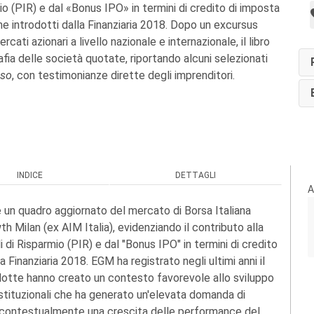
mio (PIR) e dal «Bonus IPO» in termini di credito di imposta
ne introdotti dalla Finanziaria 2018. Dopo un excursus
rcati azionari a livello nazionale e internazionale, il libro
fia delle società quotate, riportando alcuni selezionati
sso
,
con testimonianze dirette degli imprenditori.
INDICE
DETTAGLI
A
re un quadro aggiornato del mercato di Borsa Italiana
h Milan (ex AIM Italia), evidenziando il contributo alla
li di Risparmio (PIR) e dal "Bonus IPO" in termini di credito
a Finanziaria 2018. EGM ha registrato negli ultimi anni il
odotte hanno creato un contesto favorevole allo sviluppo
 Istituzionali che ha generato un'elevata domanda di
 e contestualmente una crescita delle performance del