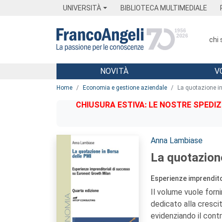
Menu
Main content
Footer
Menu
UNIVERSITÀ
BIBLIOTECA MULTIMEDIALE
chi
NOVITÀ
V
Main content
Home
Economia e gestione aziendale
La quotazione in
CHIUSURA ESTIVA: LE NOSTRE SPEDIZ
Autori:
Anna Lambiase
La quotazion
Esperienze imprendito
Il volume vuole forn
dedicato alla cresci
evidenziando il contr