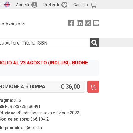
G
Accedi
Preferiti
Carrello
ca Avanzata
GLIO AL 23 AGOSTO (INCLUSI). BUONE
36,00
EDIZIONE A STAMPA
Pagine:
256
ISBN:
9788835136491
a
Edizione:
4
edizione, nuova edizione 2022
Codice editore:
366.104.2
Disponibilità:
Discreta