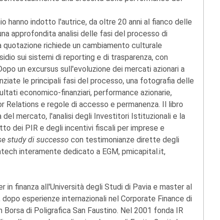
o hanno indotto l'autrice, da oltre 20 anni al fianco delle
 una approfondita analisi delle fasi del processo di
 La quotazione richiede un cambiamento culturale
sidio sui sistemi di reporting e di trasparenza, con
. Dopo un excursus sull'evoluzione dei mercati azionari a
nziate le principali fasi del processo, una fotografia delle
isultati economico-finanziari, performance azionarie,
tor Relations e regole di accesso e permanenza. Il libro
del mercato, l'analisi degli Investitori Istituzionali e la
tto dei PIR e degli incentivi fiscali per imprese e
se study di successo
con testimonianze dirette degli
ntech interamente dedicato a EGM, pmicapital.it,
 in finanza all'Università degli Studi di Pavia e master al
, dopo esperienze internazionali nel Corporate Finance di
n Borsa di Poligrafica San Faustino. Nel 2001 fonda IR