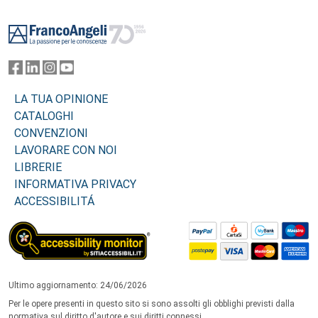
Footer
LA TUA OPINIONE
CATALOGHI
CONVENZIONI
LAVORARE CON NOI
LIBRERIE
INFORMATIVA PRIVACY
ACCESSIBILITÁ
Ultimo aggiornamento: 24/06/2026
Per le opere presenti in questo sito si sono assolti gli obblighi previsti dalla
normativa sul diritto d'autore e sui diritti connessi.