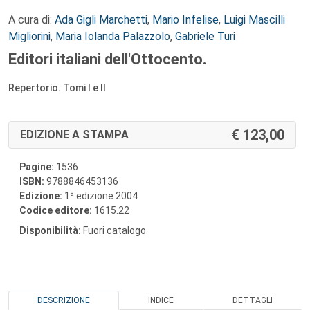
A cura di:
Ada Gigli Marchetti
,
Mario Infelise
,
Luigi Mascilli
Migliorini
,
Maria Iolanda Palazzolo
,
Gabriele Turi
Editori italiani dell'Ottocento.
Repertorio. Tomi I e II
123,00
EDIZIONE A STAMPA
Pagine:
1536
ISBN:
9788846453136
a
Edizione:
1
edizione 2004
Codice editore:
1615.22
Disponibilità:
Fuori catalogo
DESCRIZIONE
INDICE
DETTAGLI