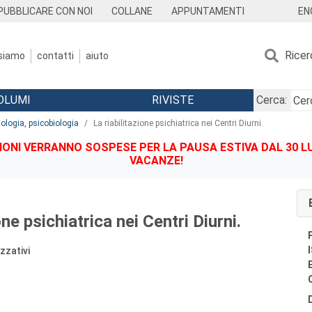
EN
PUBBLICARE CON NOI
COLLANE
APPUNTAMENTI
Ricer
 siamo
contatti
aiuto
OLUMI
RIVISTE
Cerca:
iologia, psicobiologia
La riabilitazione psichiatrica nei Centri Diurni.
IONI VERRANNO SOSPESE PER LA PAUSA ESTIVA DAL 30 LU
VACANZE!
one psichiatrica nei Centri Diurni.
izzativi