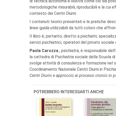
di tecnica autonoma e illustra come ciò sia poss
metodologiche misurabili, riproducibili e la cui 
contesto dei Centri Diurni.
I contenuti teorici presentati e le pratiche descr
linee-guida utilizzabili da tutti coloro che affron
Il libro è, pertanto, diretto a psichiatri, specializ
servizi psichiatrici, operatori del privato sociale 
Paola Carozza
, psichiatra, è responsabile dell
la cattedra di Psichiatria sociale della Scuola di 
svolge attività di consulenza e formazione nel 
Coordinamento Nazionale Centri Diurni in Psichiat
Centri Diurni e approccio ai processi cronici in p
POTREBBERO INTERESSARTI ANCHE