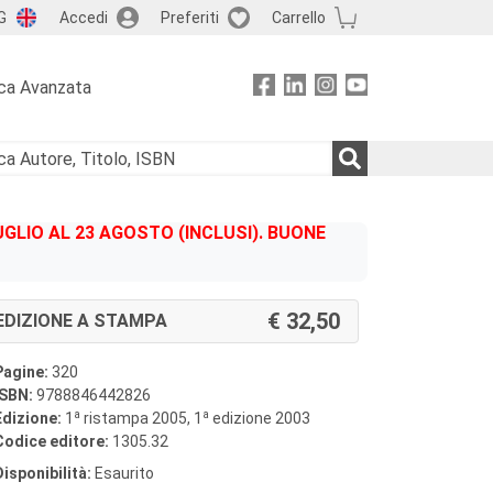
G
Accedi
Preferiti
Carrello
ca Avanzata
GLIO AL 23 AGOSTO (INCLUSI). BUONE
32,50
EDIZIONE A STAMPA
Pagine:
320
ISBN:
9788846442826
a
a
Edizione:
1
ristampa 2005, 1
edizione 2003
Codice editore:
1305.32
Disponibilità:
Esaurito