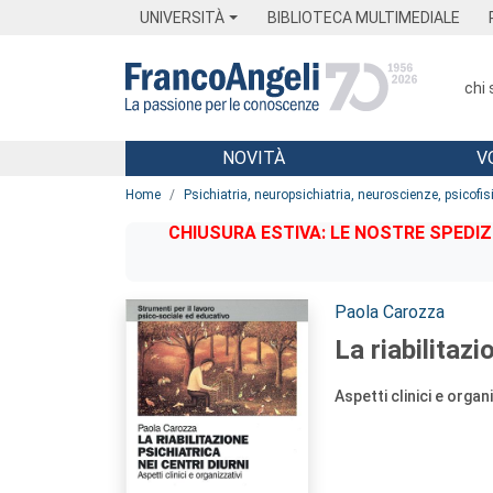
Menu
Main content
Footer
Menu
UNIVERSITÀ
BIBLIOTECA MULTIMEDIALE
chi
NOVITÀ
V
Main content
Home
Psichiatria, neuropsichiatria, neuroscienze, psicofis
CHIUSURA ESTIVA: LE NOSTRE SPEDIZ
Autori:
Paola Carozza
La riabilitazi
Aspetti clinici e organ