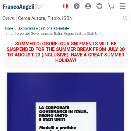
Menu
Cerca:
Main content
Home
Economia e gestione aziendale
La Corporate Governance in Italia, Regno Unito e Stati Uniti.
SUMMER CLOSURE: OUR SHIPMENTS WILL BE
SUSPENDED FOR THE SUMMER BREAK FROM JULY 30
TO AUGUST 23 (INCLUSIVE). HAVE A GREAT SUMMER
HOLIDAY!