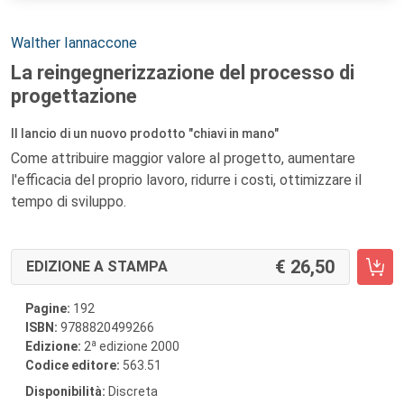
Autori:
Walther Iannaccone
La reingegnerizzazione del processo di
progettazione
Il lancio di un nuovo prodotto "chiavi in mano"
Come attribuire maggior valore al progetto, aumentare
l'efficacia del proprio lavoro, ridurre i costi, ottimizzare il
tempo di sviluppo.
26,50
EDIZIONE A STAMPA
Pagine:
192
ISBN:
9788820499266
a
Edizione:
2
edizione 2000
Codice editore:
563.51
Disponibilità:
Discreta