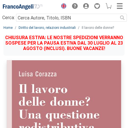
Menu
Cerca:
Main content
Home
Diritto del lavoro, relazioni industriali
Il lavoro delle donne?
CHIUSURA ESTIVA: LE NOSTRE SPEDIZIONI VERRANNO
SOSPESE PER LA PAUSA ESTIVA DAL 30 LUGLIO AL 23
AGOSTO (INCLUSI). BUONE VACANZE!