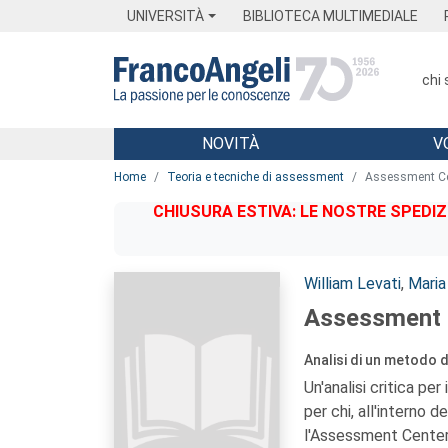
Menu
Main content
Footer
Menu
UNIVERSITÀ
BIBLIOTECA MULTIMEDIALE
chi
NOVITÀ
V
Main content
Home
Teoria e tecniche di assessment
Assessment Ce
CHIUSURA ESTIVA: LE NOSTRE SPEDIZ
Autori:
William Levati
,
Maria
Assessment 
Analisi di un metodo 
Un'analisi critica pe
per chi, all'interno d
l'Assessment Cente