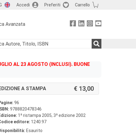
G
Accedi
Preferiti
Carrello
ca Avanzata
GLIO AL 23 AGOSTO (INCLUSI). BUONE
13,00
EDIZIONE A STAMPA
Pagine:
96
ISBN:
9788820478346
a
a
Edizione:
1
ristampa 2005, 3
edizione 2002
Codice editore:
1240.97
Disponibilità:
Esaurito