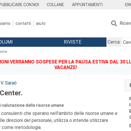
EN
PUBBLICARE CON NOI
COLLANE
APPUNTAMENTI
Ricer
 siamo
contatti
aiuto
OLUMI
RIVISTE
Cerca:
nter.
IONI VERRANNO SOSPESE PER LA PAUSA ESTIVA DAL 30 LU
VACANZE!
 V. Saraò
Center.
di valutazione delle risorse umane
r i consulenti che operano nell'ambito delle risorse umane e
elle direzioni del personale, utilizza o intende utilizzare
r come metodologia.