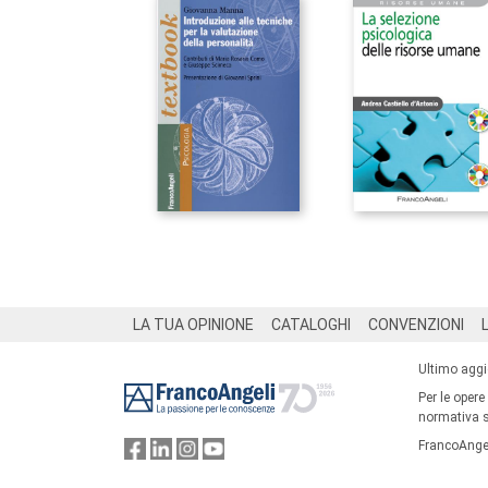
Footer
LA TUA OPINIONE
CATALOGHI
CONVENZIONI
Ultimo agg
Per le opere
normativa su
FrancoAngel