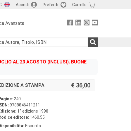
G
Accedi
Preferiti
Carrello
ca Avanzata
GLIO AL 23 AGOSTO (INCLUSI). BUONE
36,00
EDIZIONE A STAMPA
Pagine:
240
ISBN:
9788846411211
a
Edizione:
1
edizione 1998
Codice editore:
1460.55
Disponibilità:
Esaurito