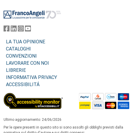
Footer
LA TUA OPINIONE
CATALOGHI
CONVENZIONI
LAVORARE CON NOI
LIBRERIE
INFORMATIVA PRIVACY
ACCESSIBILITÁ
Ultimo aggiornamento: 24/06/2026
Per le opere presenti in questo sito si sono assolti gli obblighi previsti dalla
normativa sul diritto d'autore e sui diritti connessi.