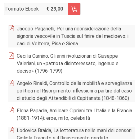
Formato Ebook
29,00
AGGIUNGI AL CARRELLO FASCICOLO 170/2020
Jacopo Paganelli, Per una riconsiderazione della
signoria vescovile in Tuscia sul finire del medioevo: i
casi di Volterra, Pisa e Siena
Cecilia Carnino, Gli anni rivoluzionari di Giuseppe
Valeriani, un «patriota disinteressato, ingenuo e
deciso» (1796-­1799)
Angelo Rinaldi, Controllo della mobilità e sorveglianza
politica nel Risorgimento: riflessioni a partire dal caso
di studio degli Attendibili di Capitanata (1848-1860)
Elena Papadia, Amilcare Cipriani tra l’Italia e la Francia
(1881-­1914): eroe, mito, celebrità
Lodovica Braida, La letteratura nelle mani dei censori.
Gigliola Fragnito e il Rinascimento perduto