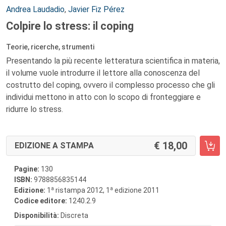
Autori:
Andrea Laudadio
,
Javier Fiz Pérez
Colpire lo stress: il coping
Teorie, ricerche, strumenti
Presentando la più recente letteratura scientifica in materia,
il volume vuole introdurre il lettore alla conoscenza del
costrutto del coping, ovvero il complesso processo che gli
individui mettono in atto con lo scopo di fronteggiare e
ridurre lo stress.
18,00
EDIZIONE A STAMPA
Pagine:
130
ISBN:
9788856835144
a
a
Edizione:
1
ristampa 2012, 1
edizione 2011
Codice editore:
1240.2.9
Disponibilità:
Discreta