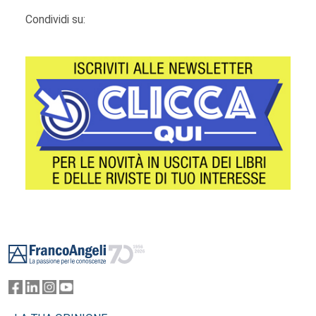
Condividi su:
Footer