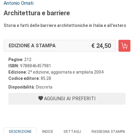
Autori:
Antonio Ornati
Architettura e barriere
Storia e fatti delle barriere architettoniche in Italia e all'estero
24,50
EDIZIONE A STAMPA
Pagine:
212
ISBN:
9788846457981
a
Edizione:
2
edizione, aggiornata e ampliata 2004
Codice editore:
85.28
Disponibilità:
Discreta
AGGIUNGI AI PREFERITI
DESCRIZIONE
INDICE
DETTAGLI
RASSEGNA STAMPA